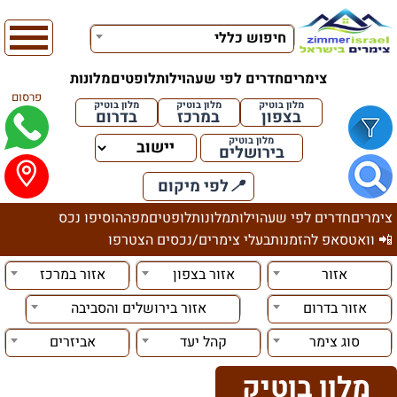
חיפוש כללי
צימרים
חדרים לפי שעה
וילות
לופטים
מלונות
פרסום
מלון בוטיק
מלון בוטיק
מלון בוטיק
בצפון
במרכז
בדרום
מלון בוטיק
בירושלים
📍
לפי מיקום
צימרים
חדרים לפי שעה
וילות
מלונות
לופטים
מפה
הוסיפו נכס
📲 וואטסאפ להזמנות
בעלי צימרים/נכסים הצטרפו
אזור
אזור בצפון
אזור במרכז
אזור בדרום
אזור בירושלים והסביבה
סוג צימר
קהל יעד
אביזרים
מלון בוטיק