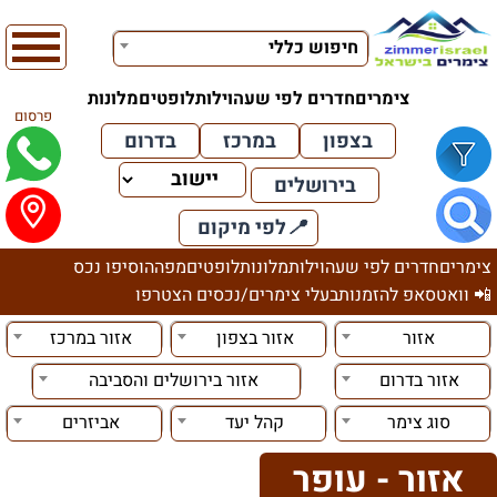
חיפוש כללי
צימרים
חדרים לפי שעה
וילות
לופטים
מלונות
פרסום
בצפון
במרכז
בדרום
בירושלים
📍
לפי מיקום
צימרים
חדרים לפי שעה
וילות
מלונות
לופטים
מפה
הוסיפו נכס
📲 וואטסאפ להזמנות
בעלי צימרים/נכסים הצטרפו
אזור
אזור בצפון
אזור במרכז
אזור בדרום
אזור בירושלים והסביבה
סוג צימר
קהל יעד
אביזרים
אזור - עופר