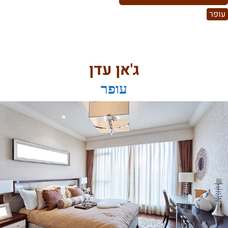
עופר
ג'אן עדן
עופר