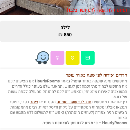
תמונות לדוגמא - להמחשה בלבד!
לילה
850 ₪
חדרים ואירוח לפי שעה באזור עופר
מחפשים פינה שקטה באזור
עופר
? באתר
HourlyRooms
אנו מציעים לכם
את החופש לבחור מתי וכמה זמן לנפוש. המאגר שלנו בעופר כולל חדרים
המעוצבים לאירוח אינטימי, ומאפשרים לכם להתנתק מהעולם לכמה שעות
של רוגע.
בין אם אתם מחפשים
חדר לפי שעה
,
סוויטה
מפנקת או
צימר
כפרי, בעופר
תמצאו אצלנו מקומות המקפידים על ניקיון ודיסקרטיות. רבים מהמקומות
מציעים חניה צמודה (לעיתים מוסתרת) ואפשרות לתשלום ללא מפגש עם
הצוות.
HourlyRooms – כי מגיע לכם זמן לעצמכם בעופר.