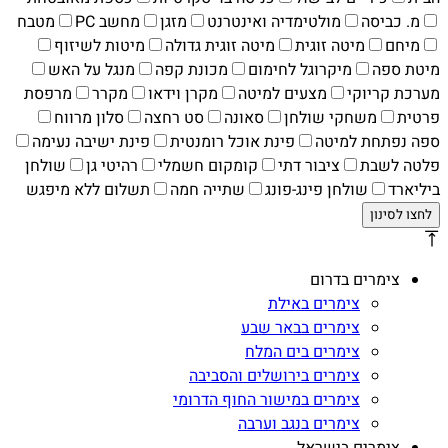
מ. כביסה
מולטימדיה ואינטרנט
מזגן
מחשב PC
מטבח
מיחם
מיטה זוגית
מיטה זוגית גדולה
מיטות לשיזוף
מיטת ספה
מיקרוגל לחימום
מכונת קפה
מנגל על האש
מערכת קריוקי
מצעים למיטה
מקרן וידאו
מקרר
מרפסת
פרטית
משחקי שולחן
סאונה
סט רחצה
סלון מרווח
ספה נפתחת למיטה
פינת אוכל רומנטית
פינת ישיבה נעימה
פלטה לשבת
ציבור דתי
קומקום חשמלי
רהיטי גן
שולחן
ביליארד
שולחן פינג-פונג
שתייה חמה
תשלום ללא מיפגש
צימרים בדרום
צימרים באילת
צימרים בבאר שבע
צימרים בים המלח
צימרים בירושלים והסביבה
צימרים במישור החוף הדרומי
צימרים בנגב וערבה