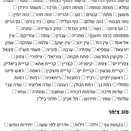
מישור החוף הדרומי
מישור החוף הצפוני
מנות
מסד
מעלה
גמלא
מצפה נטופה
מצפה רמון
מרכז
משמר הירדן
משען
מתת
נבטים
נגב
נהריה
נווה זוהר
נווה ימין
נווה מבטח
נווה שלום
נוף הגליל
נחם
ניר בנים
נס הרים
נס ציונה
נשר
נתיב הגדוד
נתיב השיירה
נתניה
ספסופה (כפר חושן)
סתריה
עבדון
עופר
עזריקם
עין
אל-אסד
עין הוד
עין יהב
עין יעקב
עלמה
עמוקה
עמק
יזרעאל
עספיא
עפולה
ערבה
פוריה
פעמי תש"ז
פצאל
פקיעין החדשה
פתח תקווה
צוריאל
ציפורי
צפון
צפרירים
צפת
קיסריה
קצרין
קריית אתא
קריית ביאליק
קריית טבעון
קריית ים‏
קריית מוצקין
ראמה
ראש פינה
ראשון לציון
רביד
רחובות
ריחאניה
רמות
רמות
נפתלי
רמת גן
רמת הגולן
רעננה
שדה אליעזר
שדה צבי
שדות מיכה
שדמות דבורה
שואבה
שומרה
שזור
שלומי
שפר
תירוש
תל אביב
תלמי ביל"ו
סוג צימר
בקתות עץ
וילה
וילות
חדרים לפי שעה
יחידות נופש