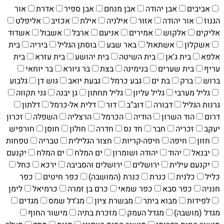
אביבים
אבן יהודה
אבן מנחם
אבן ספיר
אדרת
אור
הגנוז
אור יהודה
אזור
אילניה
אילת
אכזיב
אליפלט
אליקים
אלקוש
אמירים
אניעם
ארבל
אשבול
אשדוד
אשקלון
אשתאול
באר שבע
בוסתן הגליל
ביריה
בית
אלפא
בית ג'אן
בית השיטה
בית יהושע
בית עזרא
בית
עריף
בית שערים
בנימינה
בצת
בר גיורא
בר יוחאי
ברוש
ברק
בת ים
גבע כרמל
גבעת יואב
גוש דן
גלבוע
גליל מערבי
גליל עליון
גליל תחתון
גן יבנה
גני תקווה
גרנות הגליל
דבורה
דוב"ב
דור
דלית אל-כרמל
דלתון
דרום
הוד השרון
הודיה
הכרמל
הרצליה
השפלה
זכרון
יעקב
זכריה
חבר
חד נס
חדרה
חולון
חוסן
חורפיש
חזון
חיפה
חיפה-קריות
חצור הגלילית
טבריה
טפחות
יבנאל
יהוד
יהודה ושומרון
ים המלח
ים המלח
יקנעם
יקנעם עילית
ירושלים
ירושלים והסביבה
ירכא
כחל
כליל
כלנית
כנרת
כנרת (המושבה)
כפר חיטים
כפר
חנניה
כפר סבא
כפר שמאי
כרם בן זמרה
כרמיאל
לימן
לפידות
מבוא ביתר
מבשרת ציון
מג'דל שמס
מגדים
מגדל (מושבה)
מגדל העמק
מזכרת בתיה
מישור החוף