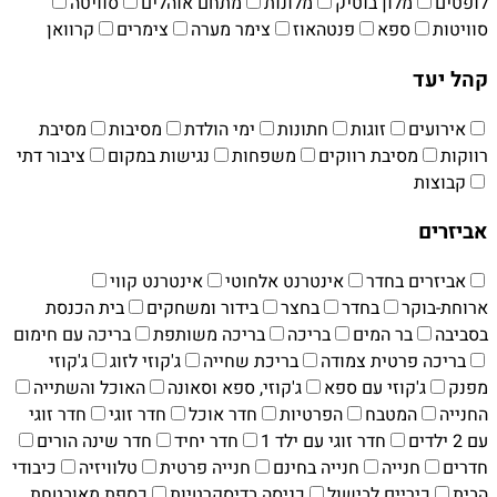
לופטים
מלון בוטיק
מלונות
מתחם אוהלים
סוויטה
סוויטות
ספא
פנטהאוז
צימר מערה
צימרים
קרוואן
קהל יעד
אירועים
זוגות
חתונות
ימי הולדת
מסיבות
מסיבת
רווקות
מסיבת רווקים
משפחות
נגישות במקום
ציבור דתי
קבוצות
אביזרים
אביזרים בחדר
אינטרנט אלחוטי
אינטרנט קווי
ארוחת-בוקר
בחדר
בחצר
בידור ומשחקים
בית הכנסת
בסביבה
בר המים
בריכה
בריכה משותפת
בריכה עם חימום
בריכה פרטית צמודה
בריכת שחייה
ג'קוזי לזוג
ג'קוזי
מפנק
ג'קוזי עם ספא
ג'קוזי, ספא וסאונה
האוכל והשתייה
החנייה
המטבח
הפרטיות
חדר אוכל
חדר זוגי
חדר זוגי
עם 2 ילדים
חדר זוגי עם ילד 1
חדר יחיד
חדר שינה הורים
חדרים
חנייה
חנייה בחינם
חנייה פרטית
טלוויזיה
כיבודי
הבית
כיריים לבישול
כניסה בדיסקרטיות
כספת מאובטחת