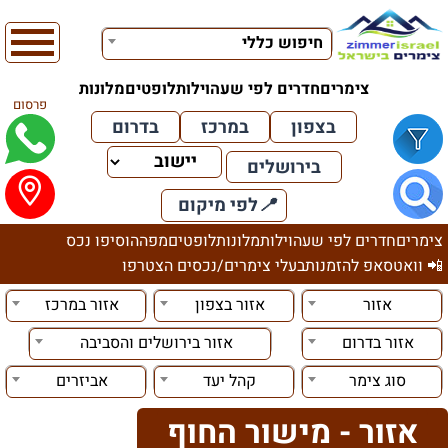
חיפוש כללי
צימרים
חדרים לפי שעה
וילות
לופטים
מלונות
פרסום
בצפון
במרכז
בדרום
בירושלים
📍
לפי מיקום
צימרים
חדרים לפי שעה
וילות
מלונות
לופטים
מפה
הוסיפו נכס
📲 וואטסאפ להזמנות
בעלי צימרים/נכסים הצטרפו
אזור
אזור בצפון
אזור במרכז
אזור בדרום
אזור בירושלים והסביבה
סוג צימר
קהל יעד
אביזרים
אזור - מישור החוף