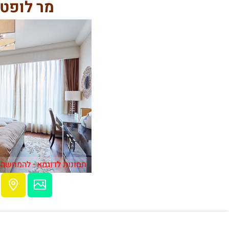
מר לופט r Loft
תמונות לדוגמא - להמחשה 