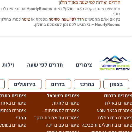
חדרים ואירוח לפי שעה באזור חולון
מחפשים פינה שקטה באזור
חולון
? באתר
HourlyRooms
אנו מציעים לכם
רוגע.
בין אם אתם מחפשים
חדר לפי שעה
,
סוויטה
מפנקת או
צימר
כפרי, בחולון
HourlyRooms – כי מגיע לכם זמן לעצמכם בחולון.
צימרים
חדרים לפי שעה
וילות
בצפון
במרכז
בדרום
בירושלים
צימרים בדרום
צימרים בישראל
צימרים במרכ
צימרים באילת
צימרים לזוגות
צימרים באזור 
צימרים בבאר שבע
צימרים למשפחות
צימרים בנתניה
צימרים בים המלח
צימרים עם ארוחת בוקר
החוף
צימרים בירושלים והסביבה
צימרים עם בריכה
צימרים בשפל