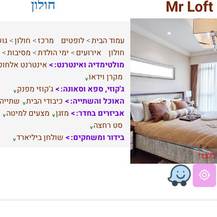
M
חולון
עמוד הבית
לופטים
מרכז
חולון
גוש
חולון
אירועים
ימי הולדת
מסיבות
מולטימדיה ואינטרנט:
אינטרנט אלחוט
מקרן וידאו
ג'קוזי, ספא וסאונה:
ג'קוזי מפנק
האוכל והשתייה:
כיבודי הבית
שתייה
אביזרים בחדר:
מזגן
מצעים למיטה
סט רחצה
בידור ומשחקים:
שולחן ביליארד
בלבד!