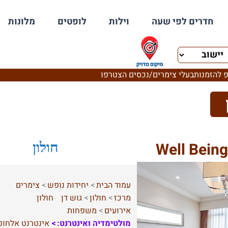
חדרים לפי שעה
וילות
לופטים
מלונות
 להזמנות
בעלי צימרים/נכסים הצטרפו
חולון
עמוד הבית
יחידות נופש
צימרים
מרכז
חולון
גוש דן
חולון
אירועים
משפחות
מולטימדיה ואינטרנט:
אינטרנט אלחוט