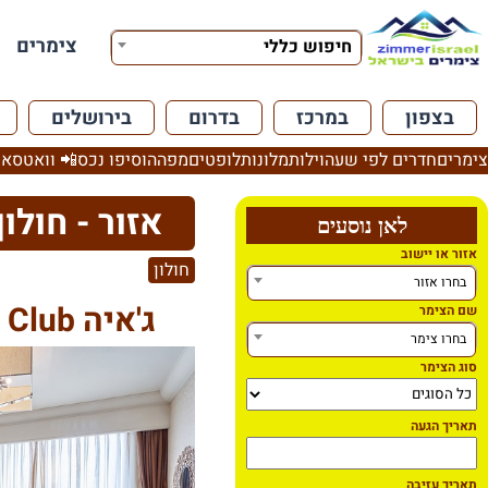
צימרים
חיפוש כללי
בצפון
במרכז
בדרום
בירושלים
צימרים
חדרים לפי שעה
וילות
מלונות
לופטים
מפה
הוסיפו נכס
📲 וואטסאפ
אזור - חולון
לאן נוסעים
אזור או יישוב
חולון
בחרו אזור
ג'איה Well Being Club
שם הצימר
בחרו צימר
סוג הצימר
תאריך הגעה
תאריך עזיבה