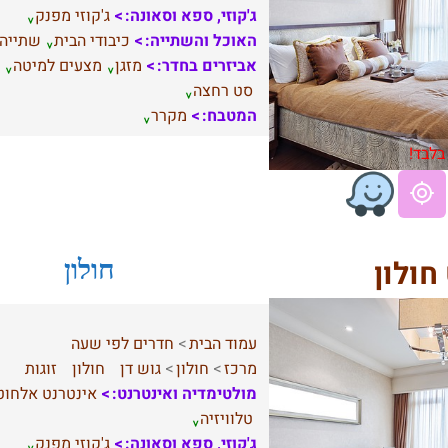
ג'קוזי, ספא וסאונה:
ג'קוזי מפנק
האוכל והשתייה:
כיבודי הבית
שתייה
אביזרים בחדר:
מזגן
מצעים למיטה
סט רחצה
המטבח:
מקרר
בלבד!
חולון
חולון
עמוד הבית
חדרים לפי שעה
מרכז
חולון
גוש דן
חולון
זוגות
מולטימדיה ואינטרנט:
אינטרנט אלחוט
טלוויזיה
ג'קוזי, ספא וסאונה:
ג'קוזי מפנק