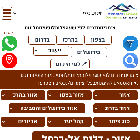
צימרים
חדרים לפי שעה
וילות
לופטים
מלונות
פרסום
בצפון
במרכז
בדרום
בירושלים
📍
לפי מיקום
צימרים
חדרים לפי שעה
וילות
מלונות
לופטים
מפה
הוסיפו נכס
📲 וואטסאפ להזמנות
בעלי צימרים/נכסים הצטרפו
אזור - דלית אל-כרמל