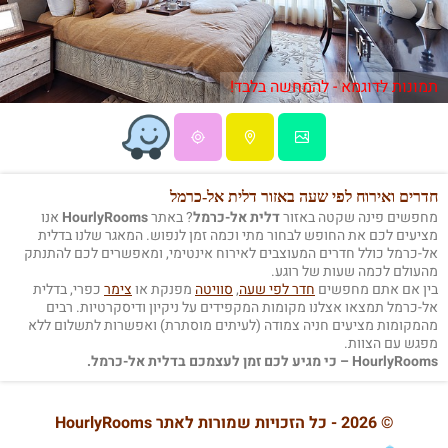
תמונות לדוגמא - להמחשה בלבד!
חדרים ואירוח לפי שעה באזור דלית אל-כרמל
מחפשים פינה שקטה באזור
דלית אל-כרמל
? באתר
HourlyRooms
אנו
מציעים לכם את החופש לבחור מתי וכמה זמן לנפוש. המאגר שלנו בדלית
אל-כרמל כולל חדרים המעוצבים לאירוח אינטימי, ומאפשרים לכם להתנתק
מהעולם לכמה שעות של רוגע.
בין אם אתם מחפשים
חדר לפי שעה
,
סוויטה
מפנקת או
צימר
כפרי, בדלית
אל-כרמל תמצאו אצלנו מקומות המקפידים על ניקיון ודיסקרטיות. רבים
מהמקומות מציעים חניה צמודה (לעיתים מוסתרת) ואפשרות לתשלום ללא
מפגש עם הצוות.
HourlyRooms – כי מגיע לכם זמן לעצמכם בדלית אל-כרמל.
© 2026 - כל הזכויות שמורות לאתר HourlyRooms