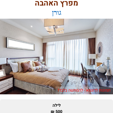
מפרץ האהבה
גורן
תמונות לדוגמא - להמחשה בלבד!
לילה
500 ₪