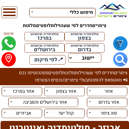
חיפוש כללי
צימרים
חדרים לפי שעה
וילות
לופטים
מלונות
פרסום
מולטימדיה ואינטרנט
מולטימדיה ואינטרנט
בצפון
במרכז
מולטימדיה ואינטרנט
מולטימדיה ואינטרנט
בדרום
בירושלים
📍
לפי מיקום
צימרים
חדרים לפי שעה
וילות
מלונות
לופטים
מפה
הוסיפו נכס
📲 וואטסאפ להזמנות
בעלי צימרים/נכסים הצטרפו
אזור
אזור בצפון
אזור במרכז
אזור בדרום
אזור בירושלים והסביבה
סוג צימר
קהל יעד
אביזרים
אביזר - מולטימדיה ואינטרנט