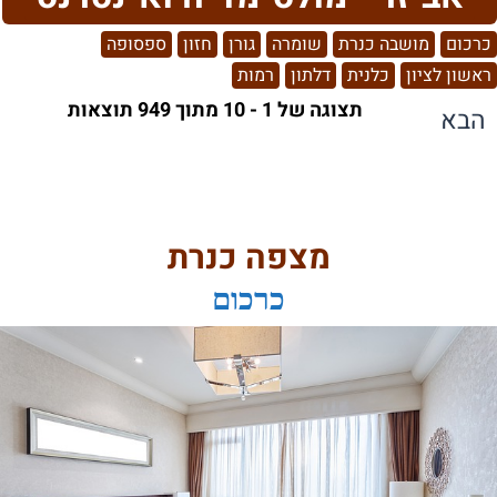
כרכום
מושבה כנרת
שומרה
גורן
חזון
ספסופה
ראשון לציון
כלנית
דלתון
רמות
תצוגה של 1 - 10 מתוך 949 תוצאות
הבא
מצפה כנרת
כרכום