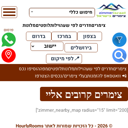
חיפוש כללי
צימרים
חדרים לפי שעה
וילות
לופטים
מלונות
פרסום
בצפון
במרכז
בדרום
בירושלים
📍
לפי מיקום
צימרים
חדרים לפי שעה
וילות
מלונות
לופטים
מפה
הוסיפו נכס
📲 וואטסאפ להזמנות
בעלי צימרים/נכסים הצטרפו
צימרים קרובים אליי
[zimmer_nearby_map radius="15" limit="200"]
© 2026 - כל הזכויות שמורות לאתר HourlyRooms