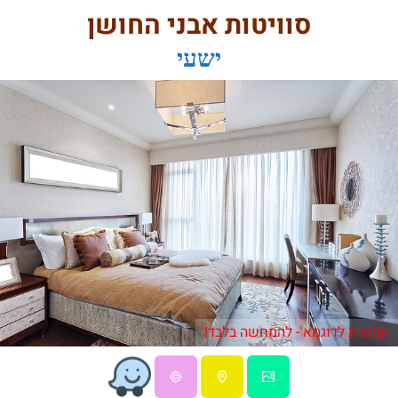
סוויטות אבני החושן
ישעי
תמונות לדוגמא - להמחשה בלבד!