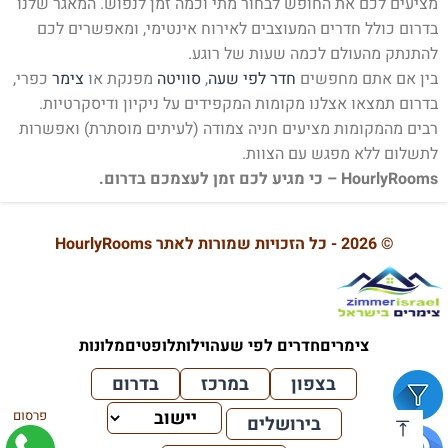
מציעים לכם את החופש לבחור מתי וכמה זמן לנפוש. המאגר שלנו
בדרום כולל חדרים המעוצבים לאירוח אינטימי, ומאפשרים לכם
להתנתק מהעולם לכמה שעות של רוגע.
בין אם אתם מחפשים
חדר לפי שעה
,
סוויטה
מפנקת או
צימר
כפרי,
בדרום תמצאו אצלנו מקומות המקפידים על ניקיון ודיסקרטיות.
רבים מהמקומות מציעים חניה צמודה (לעיתים מוסתרת) ואפשרות
לתשלום ללא מפגש עם הצוות.
HourlyRooms – כי מגיע לכם זמן לעצמכם בדרום.
© 2026 - כל הזכויות שמורות לאתר HourlyRooms
צימרים
חדרים לפי שעה
וילות
לופטים
מלונות
בצפון
במרכז
בדרום
פרסום
בירושלים