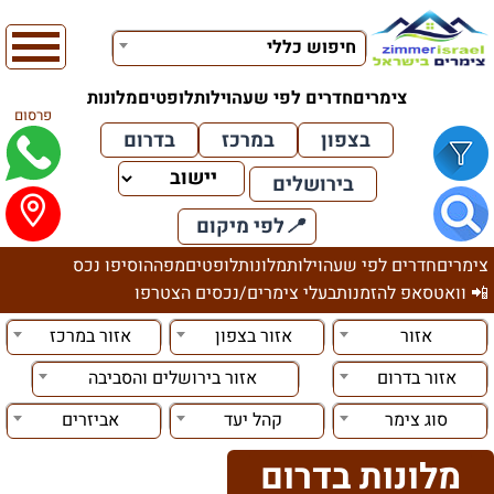
חיפוש כללי
צימרים
חדרים לפי שעה
וילות
לופטים
מלונות
פרסום
בצפון
במרכז
בדרום
בירושלים
📍
לפי מיקום
צימרים
חדרים לפי שעה
וילות
מלונות
לופטים
מפה
הוסיפו נכס
📲 וואטסאפ להזמנות
בעלי צימרים/נכסים הצטרפו
אזור
אזור בצפון
אזור במרכז
אזור בדרום
אזור בירושלים והסביבה
סוג צימר
קהל יעד
אביזרים
מלונות בדרום