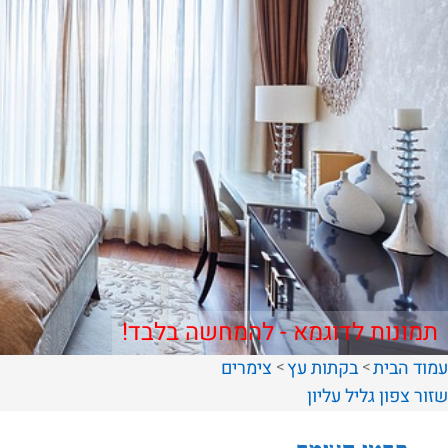
תמונות לדוגמא - להמחשה בלבד!
עמוד הבית
בקתות עץ
צימרים
שזור
צפון
גליל עליון