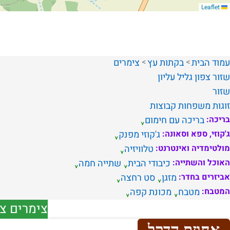
Leaflet
עמוד הבית
בקתות עץ
צימרים
שזור
צפון
גליל עליון
שזור
זוגות
משפחות
קבוצות
בריכה:
בריכה עם חימום
ג'קוזי, ספא וסאונה:
ג'קוזי מפנק
מולטימדיה ואינטרנט:
טלוויזיה
האוכל והשתייה:
כיבודי הבית
שתייה חמה
אביזרים בחדר:
מזגן
סט רחצה
המטבח:
מטבח
מכונת קפה
צימרים צפ
אחוזת הדקל