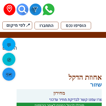
📍
לפי מיקום
הוסיפו נכס
התחברו
💬
הקודם
🧭
🗺️
אחוזת הדקל
שזור
מחירון
צרו עמנו קשר לבדיקת מחיר עדכני
תוכלו לבטל בחינם לאחר ההזמנה