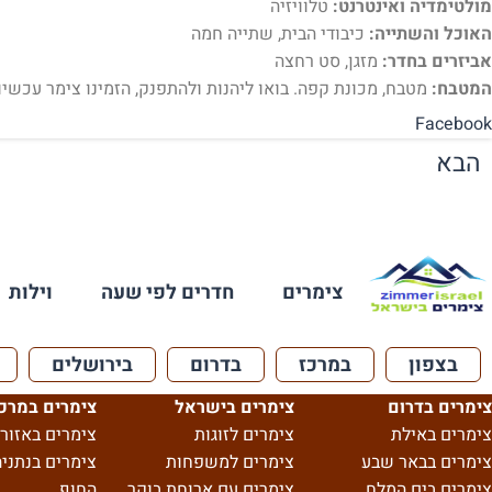
מולטימדיה ואינטרנט:
טלוויזיה
האוכל והשתייה:
כיבודי הבית, שתייה חמה
אביזרים בחדר:
מזגן, סט רחצה
המטבח:
מטבח, מכונת קפה. בואו ליהנות ולהתפנק, הזמינו צימר עכשיו.
Facebook
הבא
צימרים
חדרים לפי שעה
וילות
בצפון
במרכז
בדרום
בירושלים
צימרים בדרום
צימרים בישראל
צימרים במרכ
צימרים באילת
צימרים לזוגות
צימרים באזור 
צימרים בבאר שבע
צימרים למשפחות
צימרים בנתניה
צימרים בים המלח
צימרים עם ארוחת בוקר
החוף