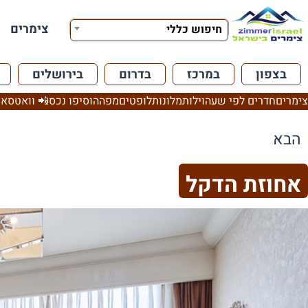
צימרים
חיפוש כללי
בצפון
במרכז
בדרום
בירושלים
צימרים
חדרים לפי שעה
וילות
מלונות
לופטים
מפה
הוסיפו נכס
📲 וואטסאפ
הבא
אחוזת הדקל