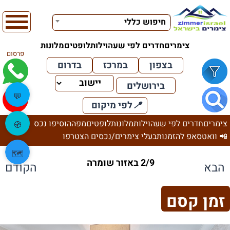
חיפוש כללי
צימרים
חדרים לפי שעה
וילות
לופטים
מלונות
פרסום
בצפון
במרכז
בדרום
בירושלים
💬
📍
לפי מיקום
צימרים
חדרים לפי שעה
וילות
מלונות
לופטים
מפה
הוסיפו נכס
🧭
📲 וואטסאפ להזמנות
בעלי צימרים/נכסים הצטרפו
🗺️
2/9 באזור שומרה
הבא
הקודם
זמן קסם