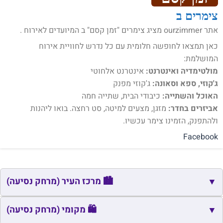
צימרים ב
אתר ourzimmer מציג צימרים "זמן קסם" ב המיועדים לאירוח .
כאן תמצאו לחופשה חלומית עם כל נדרש לחוויית אירוח
המושלמת:
מולטימדיה ואינטרנט:
אינטרנט אלחוטי
ג'קוזי, ספא וסאונה:
ג'קוזי מפנק
האוכל והשתייה:
כיבודי הבית, שתייה חמה
אביזרים בחדר:
מזגן, מצעים למיטה, סט רחצה. בואו ליהנות
ולהתפנק, הזמינו צימר עכשיו.
Facebook
🏙️ מרכז העיר (מרחק נסיעה)
▼
🏙️
שם
כתובת
מרחק
זמן
🛍️ מקומי (מרחק נסיעה)
▼