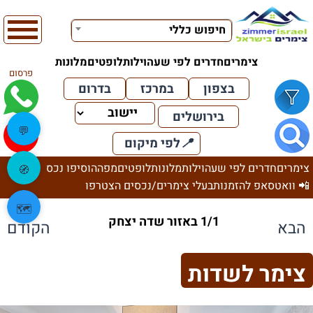
חיפוש כללי
צימרים
חדרים לפי שעה
וילות
לופטים
מלונות
פרסום
בצפון
במרכז
בדרום
בירושלים
💬
📍
לפי מיקום
צימרים
חדרים לפי שעה
וילות
מלונות
לופטים
מפה
הוסיפו נכס
🧭
📲 וואטסאפ להזמנות
בעלי צימרים/נכסים הצטרפו
🗺️
1/1 באזור שדה יצחק
הבא
הקודם
צימר לשדות