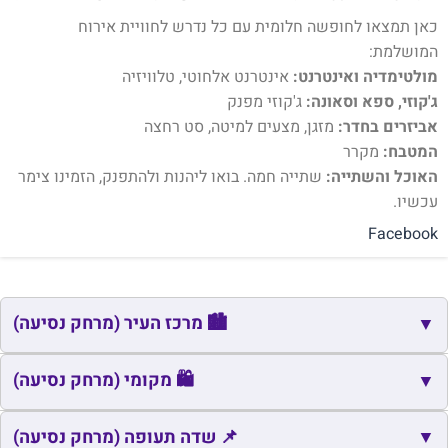
כאן תמצאו לחופשה חלומית עם כל נדרש לחוויית אירוח
המושלמת:
מולטימדיה ואינטרנט:
אינטרנט אלחוטי, טלוויזיה
ג'קוזי, ספא וסאונה:
ג'קוזי מפנק
אביזרים בחדר:
מזגן, מצעים למיטה, סט רחצה
המטבח:
מקרר
האוכל והשתייה:
שתייה חמה. בואו ליהנות ולהתפנק, הזמינו צימר
עכשיו.
Facebook
🏙️ מרכז העיר (מרחק נסיעה)
▼
🏙️
שם
כתובת
מרחק
זמן
🛍️ מקומי (מרחק נסיעה)
▼
🏙️
כיכר מרים
תלמי אלעזר
9.7
29
🛍️
▼
שם
כתובת
מרחק
זמן
📌 שדה תעופה (מרחק נסיעה)