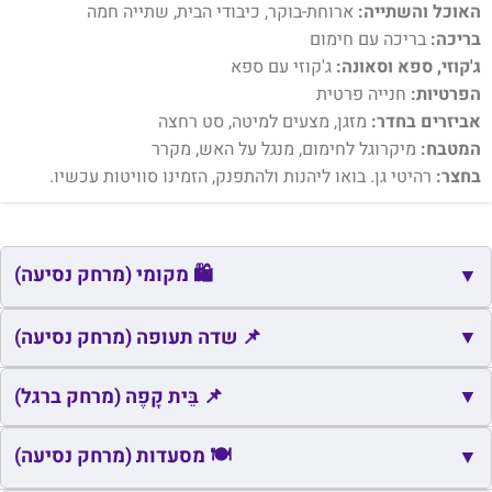
האוכל והשתייה:
ארוחת-בוקר, כיבודי הבית, שתייה חמה
בריכה:
בריכה עם חימום
ג'קוזי, ספא וסאונה:
ג'קוזי עם ספא
הפרטיות:
חנייה פרטית
אביזרים בחדר:
מזגן, מצעים למיטה, סט רחצה
המטבח:
מיקרוגל לחימום, מנגל על האש, מקרר
בחצר:
רהיטי גן. בואו ליהנות ולהתפנק, הזמינו סוויטות עכשיו.
🛍️ מקומי (מרחק נסיעה)
▼
🛍️
▼
שם
כתובת
מרחק
זמן
📌 שדה תעופה (מרחק נסיעה)
🛍️
רמות
רמות
1.3
4
📌
▼
שם
כתובת
מרחק
זמן
📌 בֵּית קָפֶה (מרחק ברגל)
🛍️
כנף
כנף
18.2
20
📌
נמל התעופה ראש פינה
ראש פינה
33.1
34
📌
שם
כתובת
מרחק
🍽️ מסעדות (מרחק נסיעה)
זמן
▼