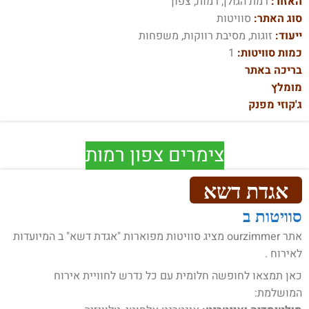
האזור:
רמת הגולן, רמות, צפון
סוג האתר:
סוויטות
ייעוד:
זוגות, מסיבת רווקות, משפחות
כמות סוויטות:
1
בריכה באתר
מומלץ
ג'קוזי מפנק
צימרים צפון רמות
אגדת דשא
סוויטות ב
אתר ourzimmer מציג סוויטות מפוארות "אגדת דשא" ב המיועדות
לאירוח .
כאן תמצאו לחופשה חלומית עם כל נדרש לחוויית אירוח
המושלמת: