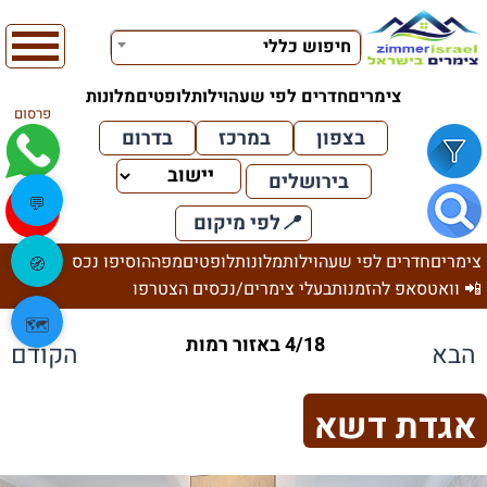
חיפוש כללי
צימרים
חדרים לפי שעה
וילות
לופטים
מלונות
פרסום
בצפון
במרכז
בדרום
בירושלים
💬
📍
לפי מיקום
צימרים
חדרים לפי שעה
וילות
מלונות
לופטים
מפה
הוסיפו נכס
🧭
📲 וואטסאפ להזמנות
בעלי צימרים/נכסים הצטרפו
🗺️
4/18 באזור רמות
הבא
הקודם
אגדת דשא