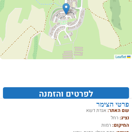
Leaflet
לפרטים והזמנה
פרטי הצימר
שם האתר:
אגדת דשא
נציג:
רחל
המיקום:
רמות