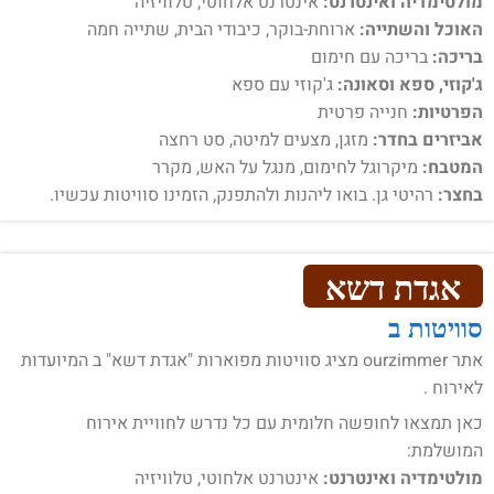
מולטימדיה ואינטרנט:
אינטרנט אלחוטי, טלוויזיה
האוכל והשתייה:
ארוחת-בוקר, כיבודי הבית, שתייה חמה
בריכה:
בריכה עם חימום
ג'קוזי, ספא וסאונה:
ג'קוזי עם ספא
הפרטיות:
חנייה פרטית
אביזרים בחדר:
מזגן, מצעים למיטה, סט רחצה
המטבח:
מיקרוגל לחימום, מנגל על האש, מקרר
בחצר:
רהיטי גן. בואו ליהנות ולהתפנק, הזמינו סוויטות עכשיו.
אגדת דשא
סוויטות ב
אתר ourzimmer מציג סוויטות מפוארות "אגדת דשא" ב המיועדות
לאירוח .
כאן תמצאו לחופשה חלומית עם כל נדרש לחוויית אירוח
המושלמת:
מולטימדיה ואינטרנט:
אינטרנט אלחוטי, טלוויזיה