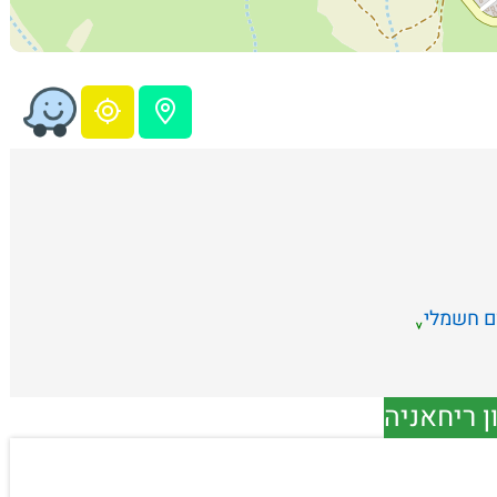
ם חשמלי
ן ריחאניה