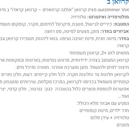
קרוואן ב
אתר ourzimmer מציג קרוואן "אולגה קרוואנים – קרוואן קראדו" ב מיועדות לאירוח . בתוך קרוואן תמצאו כל הנדרש לטיול מושלם:
מולטימדיה ואינטרנט:
טלוויזיה
המטבח:
כיריים לבישול, מטבח, מיקרוגל לחימום, מקרר, קומקום חשמל
אביזרים בחדר:
מזגן, מצעים למיטה, סט רחצה
בחדר:
מיטה זוגית, פינת ישיבה נעימה. בואו ליהנות, תשכירו קרוואן עכ
קראדו
מתאים לזוג +2, קראוון משפחתי
קרוואן המעוצב בצורה ידידותית, מרוהט במיטות, בארונות ובמקומות אחסו
חיצוני למים ולחשמל. מזגן ומערכת אוורור. תאורה ומיכל מים.
לקרוואן חלונות צד וחלונות תקרה. לכל חלון קיימים: רשת, חלון ותריס
קומתיים משמאל בכניסה לקרוואן, במרכז מקלחת, שירותים ומטבחון מא
אפשרות להוספת מוצרים כלול בהשכרה כגון: גנרטור, חלון קדמי, יציאת
ועוד…
המגיע עם אבזור מלא הכולל:
חדר ילדים, מיטת קומותיים
טלוויזיה + עידן פלוס
מזגנים