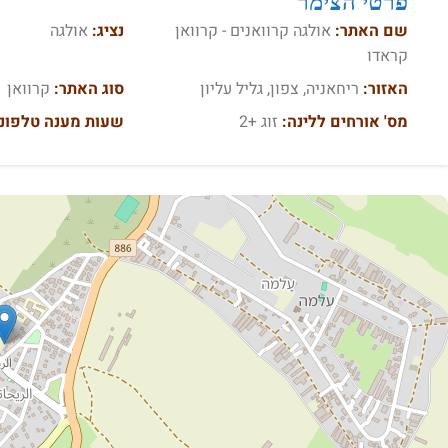
פרטי הצימר
שם האתר:
אולגה קרוואנים - קרוואן
נציג:
אולגה
קראדו
האזור:
ריחאניה, צפון, גליל עליון
סוג האתר:
קרוואן
מס' אורחים ללינה:
זוג +2
שעות מענה טלפוני : א׳-ה׳ מ