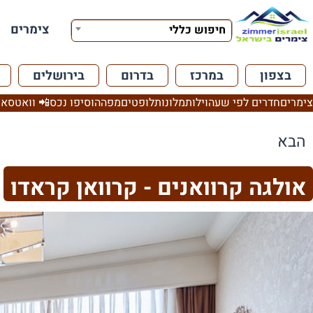
צימרים
חיפוש כללי
בצפון
במרכז
בדרום
בירושלים
צימרים
חדרים לפי שעה
וילות
מלונות
לופטים
מפה
הוסיפו נכס
📲 וואטסאפ
הבא
אולגה קרוואנים - קרוואן קראדו