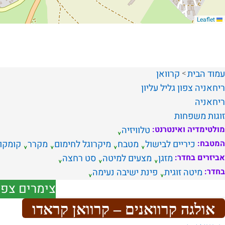
Leaflet
עמוד הבית
קרוואן
ריחאניה
צפון
גליל עליון
ריחאניה
זוגות
משפחות
מולטימדיה ואינטרנט:
טלוויזיה
המטבח:
כיריים לבישול
מטבח
מיקרוגל לחימום
מקרר
קומקו
אביזרים בחדר:
מזגן
מצעים למיטה
סט רחצה
בחדר:
מיטה זוגית
פינת ישיבה נעימה
צימרים צפו
אולגה קרוואנים – קרוואן קראדו