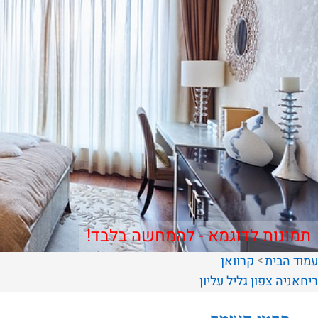
תמונות לדוגמא - להמחשה בלבד!
עמוד הבית
קרוואן
ריחאניה
צפון
גליל עליון