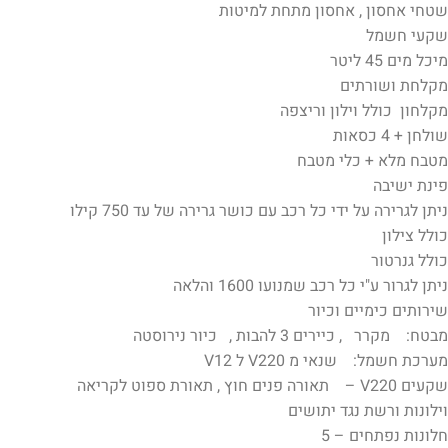
שטחי אחסון , אחסון מתחת למיטות
שקעי חשמל
מיכל מים 45 ליטר
מקלחת ושורתים
מקלחון כולל וילון וריצפה
שולחן + 4 כסאות
מטבח מלא + כלי מטבח
פינת ישיבה
ניתן לגרירה על ידי כל רכב עם כושר גרירה של עד 750 קילו
כולל צילון
כולל גנרטור
ניתן לגרור ע"י כל רכב שמנועו 1600 והלאה
שירותים כימיים וכיור
מבטח: מקרר , כיירים 3 להבות , כיור נירוסטה
מערכת חשמל: שנאי מ V220 ל V12
שקעים V220 – תאורה פנים חוץ , תאורת ספוט לקריאה
וילונות ורשת נגד יתושים
חלונות נפתחים – 5