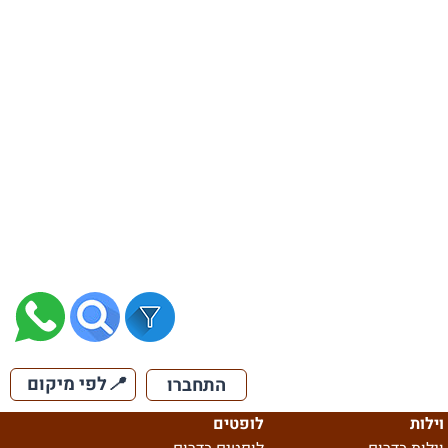
📍
לפי מיקום
התחברו
וילות
לופטים