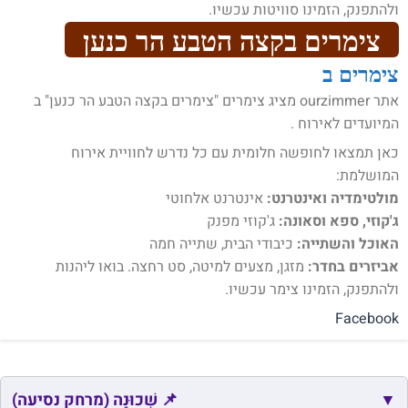
ולהתפנק, הזמינו סוויטות עכשיו.
צימרים בקצה הטבע הר כנען
צימרים ב
אתר ourzimmer מציג צימרים "צימרים בקצה הטבע הר כנען" ב
המיועדים לאירוח .
כאן תמצאו לחופשה חלומית עם כל נדרש לחוויית אירוח
המושלמת:
מולטימדיה ואינטרנט:
אינטרנט אלחוטי
ג'קוזי, ספא וסאונה:
ג'קוזי מפנק
האוכל והשתייה:
כיבודי הבית, שתייה חמה
אביזרים בחדר:
מזגן, מצעים למיטה, סט רחצה. בואו ליהנות
ולהתפנק, הזמינו צימר עכשיו.
Facebook
▼
📌 שְׁכוּנָה (מרחק נסיעה)