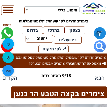
חיפוש כללי
צימרים
חדרים לפי שעה
וילות
לופטים
מלונות
פרסום
בצפון
במרכז
בדרום
בירושלים
💬
📍
לפי מיקום
צימרים
חדרים לפי שעה
וילות
מלונות
לופטים
מפה
הוסיפו נכס
🧭
📲 וואטסאפ להזמנות
בעלי צימרים/נכסים הצטרפו
🗺️
9/18 באזור צפת
הבא
הקודם
צימרים בקצה הטבע הר כנען