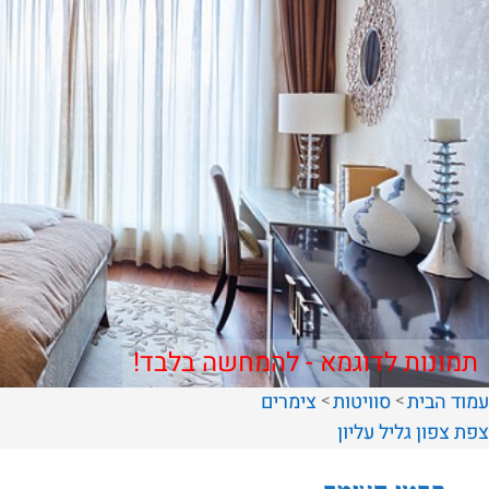
תמונות לדוגמא - להמחשה בלבד!
עמוד הבית
סוויטות
צימרים
צפת
צפון
גליל עליון