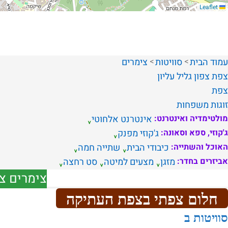
Leaflet
עמוד הבית
סוויטות
צימרים
צפת
צפון
גליל עליון
צפת
זוגות
משפחות
מולטימדיה ואינטרנט:
אינטרנט אלחוטי
ג'קוזי, ספא וסאונה:
ג'קוזי מפנק
האוכל והשתייה:
כיבודי הבית
שתייה חמה
אביזרים בחדר:
מזגן
מצעים למיטה
סט רחצה
צימרים צ
חלום צפתי בצפת העתיקה
סוויטות ב