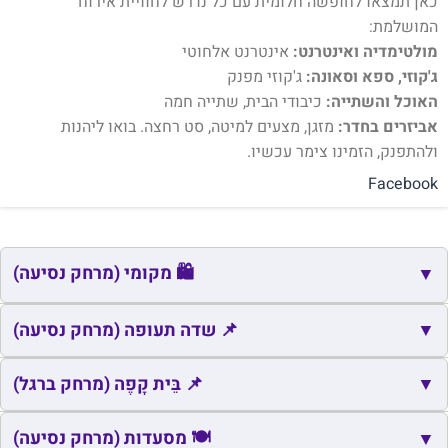
כאן תמצאו לחופשה חלומית עם כל נדרש לחוויית אירוח
המושלמת:
מולטימדיה ואינטרנט:
אינטרנט אלחוטי
ג'קוזי, ספא וסאונה:
ג'קוזי מפנק
האוכל והשתייה:
כיבודי הבית, שתייה חמה
אביזרים בחדר:
מזגן, מצעים למיטה, סט רחצה. בואו ליהנות
ולהתפנק, הזמינו צימר עכשיו.
Facebook
🛍️ מקומי (מרחק נסיעה)
▼
🛍️
▼
שם
כתובת
מרחק
זמן
📌 שדה תעופה (מרחק נסיעה)
🛍️
ספסופה
ספסופה
0.3
1
📌
▼
שם
כתובת
מרחק
זמן
📌 בֵּית קָפֶה (מרחק ברגל)
🛍️
ג'יש
ג'יש
2.0
5
📌
נמל התעופה ראש פינה
ראש פינה
23.1
24
📌
שם
כתובת
מרחק
זמן
🍽️ מסעדות (מרחק נסיעה)
▼