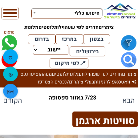
חיפוש כללי
צימרים
חדרים לפי שעה
וילות
לופטים
מלונות
פרסום
בצפון
במרכז
בדרום
בירושלים
💬
📍
לפי מיקום
צימרים
חדרים לפי שעה
וילות
מלונות
לופטים
מפה
הוסיפו נכס
🧭
📲 וואטסאפ להזמנות
בעלי צימרים/נכסים הצטרפו
🗺️
7/23 באזור ספסופה
הבא
הקודם
סוויטות ארגמן