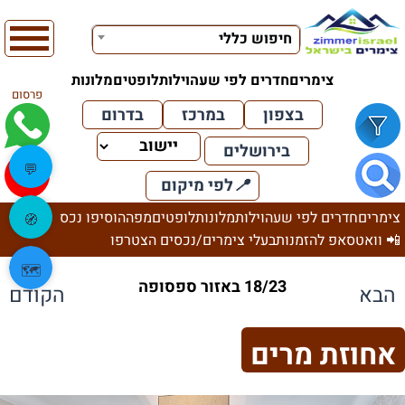
חיפוש כללי
צימרים
חדרים לפי שעה
וילות
לופטים
מלונות
פרסום
בצפון
במרכז
בדרום
בירושלים
💬
📍
לפי מיקום
צימרים
חדרים לפי שעה
וילות
מלונות
לופטים
מפה
הוסיפו נכס
🧭
📲 וואטסאפ להזמנות
בעלי צימרים/נכסים הצטרפו
🗺️
18/23 באזור ספסופה
הבא
הקודם
אחוזת מרים