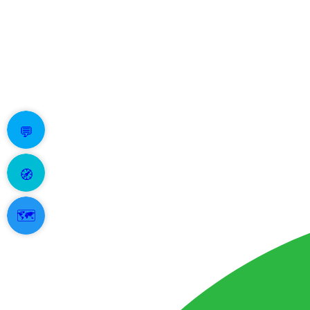
💬
🧭
🗺️