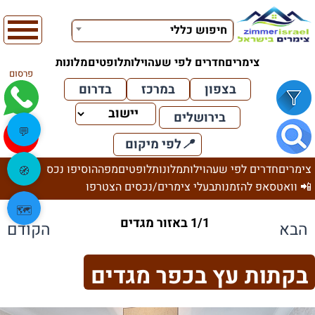
חיפוש כללי
צימרים
חדרים לפי שעה
וילות
לופטים
מלונות
פרסום
בצפון
במרכז
בדרום
בירושלים
💬
📍
לפי מיקום
צימרים
חדרים לפי שעה
וילות
מלונות
לופטים
מפה
הוסיפו נכס
🧭
📲 וואטסאפ להזמנות
בעלי צימרים/נכסים הצטרפו
🗺️
1/1 באזור מגדים
הבא
הקודם
בקתות עץ בכפר מגדים