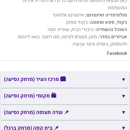
כאן תמצאו לחופשה חלומית עם כל נדרש לחוויית אירוח
המושלמת:
מולטימדיה ואינטרנט:
אינטרנט אלחוטי
ג'קוזי, ספא וסאונה:
ג'קוזי מפנק
האוכל והשתייה:
כיבודי הבית, שתייה חמה
אביזרים בחדר:
מזגן, מצעים למיטה, סט רחצה. בואו ליהנות
ולהתפנק, הזמינו צימר עכשיו.
Facebook
🏙️ מרכז העיר (מרחק נסיעה)
▼
🏙️
שם
כתובת
מרחק
זמן
🛍️ מקומי (מרחק נסיעה)
▼
🏙️
כיכר ש"י עגנון
טירת כרמל
5.1
9
🛍️
▼
שם
כתובת
מרחק
זמן
📌 שדה תעופה (מרחק נסיעה)
🛍️
מגדים
מגדים
0.0
0
📌
▼
שם
כתובת
מרחק
📌 בֵּית קָפֶה (מרחק ברגל)
זמן