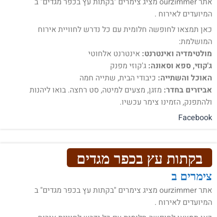
אתר ourzimmer מציג צימרים "בקתות עץ בכפר מגדים" ב
המיועדים לאירוח .
כאן תמצאו לחופשה חלומית עם כל נדרש לחוויית אירוח
המושלמת:
מולטימדיה ואינטרנט:
אינטרנט אלחוטי
ג'קוזי, ספא וסאונה:
ג'קוזי מפנק
האוכל והשתייה:
כיבודי הבית, שתייה חמה
אביזרים בחדר:
מזגן, מצעים למיטה, סט רחצה. בואו ליהנות
ולהתפנק, הזמינו צימר עכשיו.
Facebook
בקתות עץ בכפר מגדים
צימרים ב
אתר ourzimmer מציג צימרים "בקתות עץ בכפר מגדים" ב
המיועדים לאירוח .