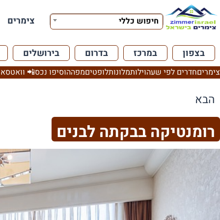
צימרים
חיפוש כללי
בצפון
במרכז
בדרום
בירושלים
צימרים
חדרים לפי שעה
וילות
מלונות
לופטים
מפה
הוסיפו נכס
📲 וואטסאפ
הבא
רומנטיקה בבקתה לבנים