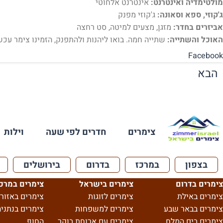
מולטימדיה ואינטרנט:
אינטרנט אלחוטי
ג'קוזי, ספא וסאונה:
ג'קוזי מפנק
אביזרים בחדר:
מזגן, מצעים למיטה, סט רחצה
האוכל והשתייה:
שתייה חמה. בואו ליהנות ולהתפנק, הזמינו צימר עכשי
Facebook
הבא
צימרים
חדרים לפי שעה
וילות
בצפון
במרכז
בדרום
בירושלים
צימרים בדרום
צימרים בישראל
צימרים במרכ
צימרים באילת
צימרים לזוגות
צימרים באזור 
צימרים בבאר שבע
צימרים למשפחות
צימרים בנתניה
צימרים בים המלח
צימרים עם ארוחת בוקר
החוף