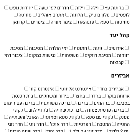
בקתות עץ
וילה
וילות
חדרים לפי שעה
יחידות נופש
לופטים
מלון בוטיק
מלונות
מתחם אוהלים
סוויטה
סוויטות
ספא
פנטהאוז
צימר מערה
צימרים
קרוואן
קהל יעד
אירועים
זוגות
חתונות
ימי הולדת
מסיבות
מסיבת
רווקות
מסיבת רווקים
משפחות
נגישות במקום
ציבור דתי
קבוצות
אביזרים
אביזרים בחדר
אינטרנט אלחוטי
אינטרנט קווי
ארוחת-בוקר
בחדר
בחצר
בידור ומשחקים
בית הכנסת
בסביבה
בר המים
בריכה
בריכה משותפת
בריכה עם חימום
בריכה פרטית צמודה
בריכת שחייה
ג'קוזי לזוג
ג'קוזי
מפנק
ג'קוזי עם ספא
ג'קוזי, ספא וסאונה
האוכל והשתייה
החנייה
המטבח
הפרטיות
חדר אוכל
חדר זוגי
חדר זוגי
עם 2 ילדים
חדר זוגי עם ילד 1
חדר יחיד
חדר שינה הורים