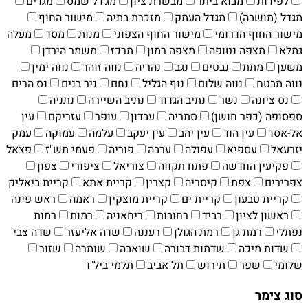
לפידות
מבוא ביתר
מבשרת ציון
מג'דל שמס
מגדים
מגדל (מושבה)
מגדל העמק
מזכרת בתיה
מישור החוף
מישור החוף הדרומי
מישור החוף הצפוני
מנות
מסד
מעלה
גמלא
מצפה נטופה
מצפה רמון
מרכז
משמר הירדן
משען
מתת
נבטים
נגב
נהריה
נווה זוהר
נווה ימין
נווה מבטח
נווה שלום
נוף הגליל
נחם
ניר בנים
נס הרים
נס ציונה
נשר
נתיב הגדוד
נתיב השיירה
נתניה
ספסופה (כפר חושן)
סתריה
עבדון
עופר
עזריקם
עין
אל-אסד
עין הוד
עין יהב
עין יעקב
עלמה
עמוקה
עמק
יזרעאל
עספיא
עפולה
ערבה
פוריה
פעמי תש"ז
פצאל
פקיעין החדשה
פתח תקווה
צוריאל
ציפורי
צפון
צפרירים
צפת
קיסריה
קצרין
קריית אתא
קריית ביאליק
קריית טבעון
קריית ים‏
קריית מוצקין
ראמה
ראש פינה
ראשון לציון
רביד
רחובות
ריחאניה
רמות
רמות
נפתלי
רמת גן
רמת הגולן
רעננה
שדה אליעזר
שדה צבי
שדות מיכה
שדמות דבורה
שואבה
שומרה
שזור
שלומי
שפר
תירוש
תל אביב
תלמי ביל"ו
סוג צימר