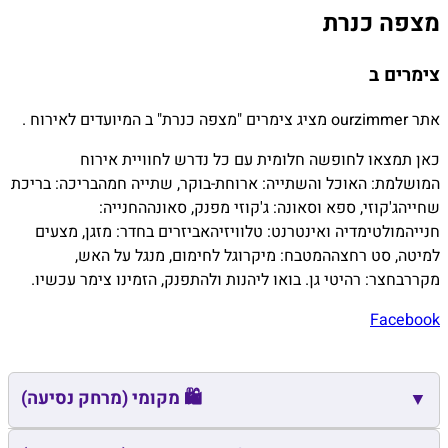
מצפה כנרת
צימרים ב
אתר ourzimmer מציג צימרים "מצפה כנרת" ב המיועדים לאירוח .
כאן תמצאו לחופשה חלומית עם כל נדרש לחוויית אירוח
המושלמת:
האוכל והשתייה:
ארוחת-בוקר, שתייה חמה
בריכה:
בריכת
שחייה
ג'קוזי, ספא וסאונה:
ג'קוזי מפנק, סאונה
החנייה:
חנייה
מולטימדיה ואינטרנט:
טלוויזיה
אביזרים בחדר:
מזגן, מצעים
למיטה, סט רחצה
המטבח:
מיקרוגל לחימום, מנגל על האש,
מקרר
בחצר:
רהיטי גן. בואו ליהנות ולהתפנק, הזמינו צימר עכשיו.
Facebook
🛍️ מקומי (מרחק נסיעה)
▼