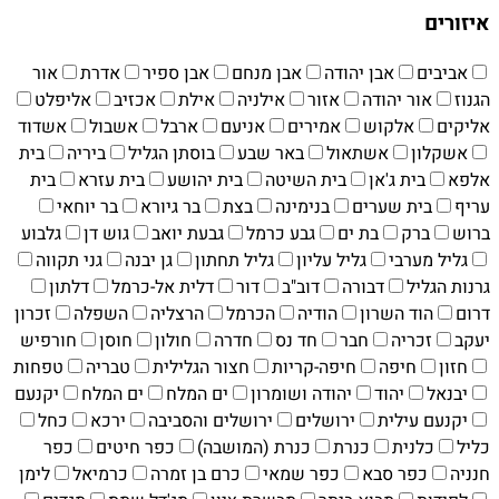
איזורים
אביבים
אבן יהודה
אבן מנחם
אבן ספיר
אדרת
אור
הגנוז
אור יהודה
אזור
אילניה
אילת
אכזיב
אליפלט
אליקים
אלקוש
אמירים
אניעם
ארבל
אשבול
אשדוד
אשקלון
אשתאול
באר שבע
בוסתן הגליל
ביריה
בית
אלפא
בית ג'אן
בית השיטה
בית יהושע
בית עזרא
בית
עריף
בית שערים
בנימינה
בצת
בר גיורא
בר יוחאי
ברוש
ברק
בת ים
גבע כרמל
גבעת יואב
גוש דן
גלבוע
גליל מערבי
גליל עליון
גליל תחתון
גן יבנה
גני תקווה
גרנות הגליל
דבורה
דוב"ב
דור
דלית אל-כרמל
דלתון
דרום
הוד השרון
הודיה
הכרמל
הרצליה
השפלה
זכרון
יעקב
זכריה
חבר
חד נס
חדרה
חולון
חוסן
חורפיש
חזון
חיפה
חיפה-קריות
חצור הגלילית
טבריה
טפחות
יבנאל
יהוד
יהודה ושומרון
ים המלח
ים המלח
יקנעם
יקנעם עילית
ירושלים
ירושלים והסביבה
ירכא
כחל
כליל
כלנית
כנרת
כנרת (המושבה)
כפר חיטים
כפר
חנניה
כפר סבא
כפר שמאי
כרם בן זמרה
כרמיאל
לימן