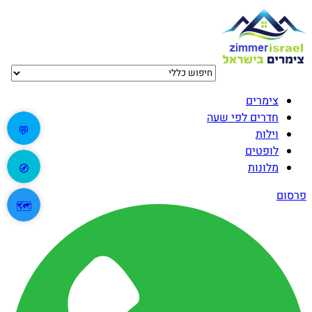
צימרים
חדרים לפי שעה
💬
וילות
לופטים
מלונות
🧭
פרסום
🗺️