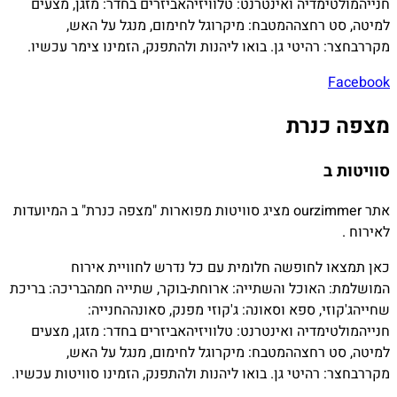
חנייה
מולטימדיה ואינטרנט:
טלוויזיה
אביזרים בחדר:
מזגן, מצעים
למיטה, סט רחצה
המטבח:
מיקרוגל לחימום, מנגל על האש,
מקרר
בחצר:
רהיטי גן. בואו ליהנות ולהתפנק, הזמינו צימר עכשיו.
Facebook
מצפה כנרת
סוויטות ב
אתר ourzimmer מציג סוויטות מפוארות "מצפה כנרת" ב המיועדות
לאירוח .
כאן תמצאו לחופשה חלומית עם כל נדרש לחוויית אירוח
המושלמת:
האוכל והשתייה:
ארוחת-בוקר, שתייה חמה
בריכה:
בריכת
שחייה
ג'קוזי, ספא וסאונה:
ג'קוזי מפנק, סאונה
החנייה:
חנייה
מולטימדיה ואינטרנט:
טלוויזיה
אביזרים בחדר:
מזגן, מצעים
למיטה, סט רחצה
המטבח:
מיקרוגל לחימום, מנגל על האש,
מקרר
בחצר:
רהיטי גן. בואו ליהנות ולהתפנק, הזמינו סוויטות עכשיו.