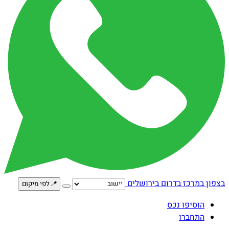
חלקה 48א,
📌
עלמה בגליל
18.3
22
כורזים
📌
שמורת טבע נחל המשושים
19.1
22
XJCC+42,
📌
מעיין הבוקרים
8.8
31
כפר הנשיא
בצפון
במרכז
בדרום
בירושלים
📍
לפי מיקום
הוסיפו נכס
התחברו