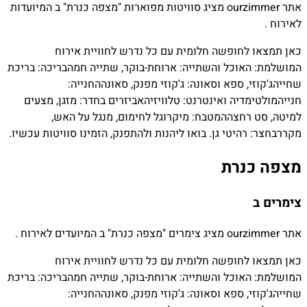
אתר ourzimmer מציג סוויטות מפוארות "מצפה כנרת" ב המיועדות
לאירוח .
כאן תמצאו לחופשה חלומית עם כל נדרש לחוויית אירוח
המושלמת:
האוכל והשתייה:
ארוחת-בוקר, שתייה חמה
בריכה:
בריכת
שחייה
ג'קוזי, ספא וסאונה:
ג'קוזי מפנק, סאונה
החנייה:
חנייה
מולטימדיה ואינטרנט:
טלוויזיה
אביזרים בחדר:
מזגן, מצעים
למיטה, סט רחצה
המטבח:
מיקרוגל לחימום, מנגל על האש,
מקרר
בחצר:
רהיטי גן. בואו ליהנות ולהתפנק, הזמינו סוויטות עכשיו.
מצפה כנרת
צימרים ב
אתר ourzimmer מציג צימרים "מצפה כנרת" ב המיועדים לאירוח .
כאן תמצאו לחופשה חלומית עם כל נדרש לחוויית אירוח
המושלמת:
האוכל והשתייה:
ארוחת-בוקר, שתייה חמה
בריכה:
בריכת
שחייה
ג'קוזי, ספא וסאונה:
ג'קוזי מפנק, סאונה
החנייה: