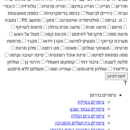
חדרים
חנייה
חנייה בחינם
חנייה פרטית
טלוויזיה
כיבודי
הבית
כיריים לבישול
כניסה בדיסקרטיות
כספת מאובטחת
מ. כביסה
מולטימדיה ואינטרנט
מזגן
מחשב PC
מטבח
מיחם
מיטה זוגית
מיטה זוגית גדולה
מיטות לשיזוף
מיטת ספה
מיקרוגל לחימום
מכונת קפה
מנגל על האש
מערכת קריוקי
מצעים למיטה
מקרן וידאו
מקרר
מרפסת
פרטית
משחקי שולחן
סאונה
סט רחצה
סלון מרווח
ספה נפתחת למיטה
פינת אוכל רומנטית
פינת ישיבה נעימה
פלטה לשבת
ציבור דתי
קומקום חשמלי
רהיטי גן
שולחן
ביליארד
שולחן פינג-פונג
שתייה חמה
תשלום ללא מיפגש
צימרים בדרום
צימרים באילת
צימרים בבאר שבע
צימרים בים המלח
צימרים בירושלים והסביבה
צימרים במישור החוף הדרומי