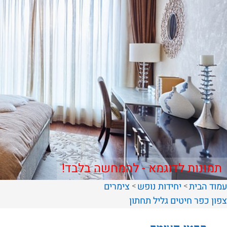
תמונות לדוגמא - להמחשה בלבד!
עמוד הבית
יחידות נופש
צימרים
צפון
כפר חיטים
גליל תחתון