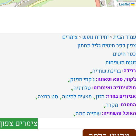
Leaflet
עמוד הבית
יחידות נופש
צימרים
צפון
כפר חיטים
גליל תחתון
כפר חיטים
זוגות
משפחות
בריכה:
בריכת שחייה
ג'קוזי, ספא וסאונה:
ג'קוזי מפנק
מולטימדיה ואינטרנט:
טלוויזיה
אביזרים בחדר:
מזגן
מצעים למיטה
סט רחצה
המטבח:
מקרר
האוכל והשתייה:
שתייה חמה
צימרים צפון
מרגוע בכפר