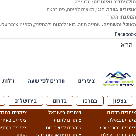
מולטימדיה ואינטרנט:
טלוויזיה
אביזרים בחדר:
מזגן, מצעים למיטה, סט רחצה
המטבח:
מקרר
האוכל והשתייה:
שתייה חמה. בואו ליהנות ולהתפנק, הזמינו צימר עכשי
Facebook
הבא
צימרים
חדרים לפי שעה
וילות
בצפון
במרכז
בדרום
בירושלים
צימרים בדרום
צימרים בישראל
צימרים במרכ
צימרים באילת
צימרים לזוגות
צימרים באזור 
צימרים בבאר שבע
צימרים למשפחות
צימרים בנתניה
צימרים בים המלח
צימרים עם ארוחת בוקר
החוף