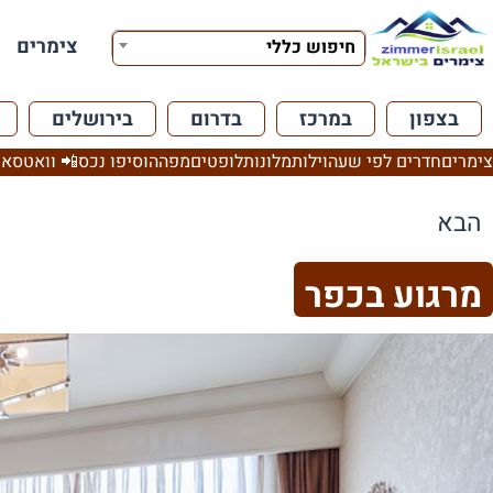
צימרים
חיפוש כללי
בצפון
במרכז
בדרום
בירושלים
צימרים
חדרים לפי שעה
וילות
מלונות
לופטים
מפה
הוסיפו נכס
📲 וואטסאפ
הבא
מרגוע בכפר