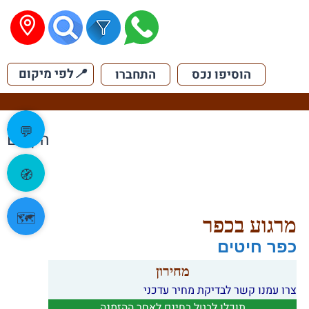
📍
לפי מיקום
הוסיפו נכס
התחברו
💬
הקודם
🧭
🗺️
מרגוע בכפר
כפר חיטים
מחירון
צרו עמנו קשר לבדיקת מחיר עדכני
תוכלו לבטל בחינם לאחר ההזמנה