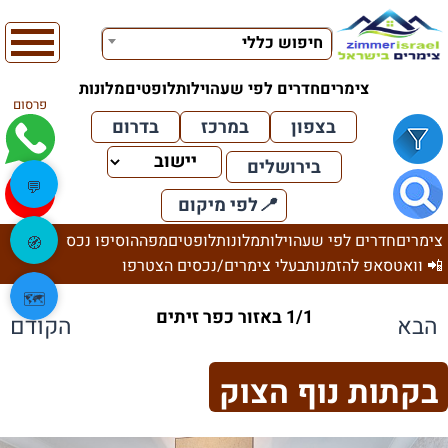
חיפוש כללי
צימרים
חדרים לפי שעה
וילות
לופטים
מלונות
פרסום
בצפון
במרכז
בדרום
בירושלים
💬
📍
לפי מיקום
צימרים
חדרים לפי שעה
וילות
מלונות
לופטים
מפה
הוסיפו נכס
🧭
📲 וואטסאפ להזמנות
בעלי צימרים/נכסים הצטרפו
🗺️
1/1 באזור כפר זיתים
הבא
הקודם
בקתות נוף הצוק