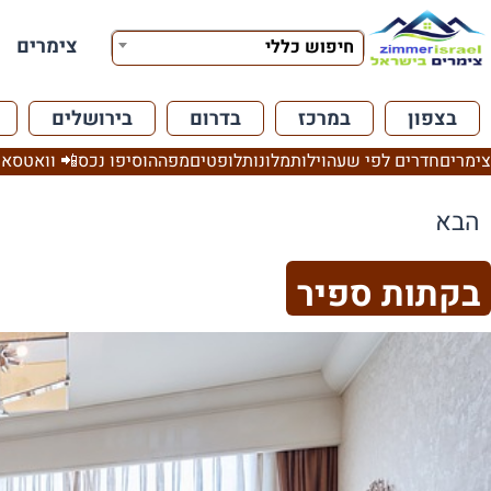
צימרים
חיפוש כללי
בצפון
במרכז
בדרום
בירושלים
צימרים
חדרים לפי שעה
וילות
מלונות
לופטים
מפה
הוסיפו נכס
📲 וואטסאפ
הבא
בקתות ספיר