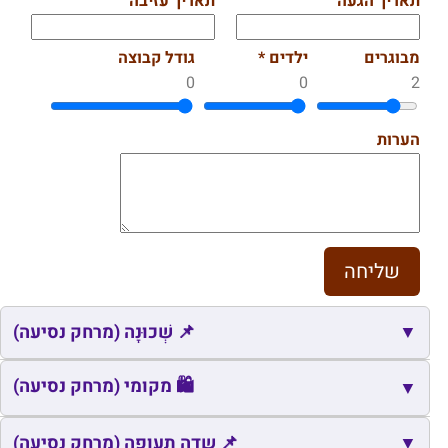
תאריך הגעה
תאריך עזיבה
מבוגרים
ילדים *
גודל קבוצה
0
0
2
הערות
▼
📌 שְׁכוּנָה (מרחק נסיעה)
📌
שם
כתובת
מרחק
🛍️ מקומי (מרחק נסיעה)
זמן
▼
📌
ראס אל חבייה ושכונת בנה ביתך
עין כמונים
3.3
6
🛍️
▼
שם
כתובת
מרחק
זמן
📌 שדה תעופה (מרחק נסיעה)