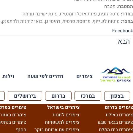
המטבח:
מטבח
בחדר:
מיטה זוגית, פינת אוכל רומנטית, פינת ישיבה נעימה
בחצר:
מיטות לשיזוף, מרפסת פרטית, רהיטי גן. בואו ליהנות ולהתפנק, 
Facebook
הבא
צימרים
חדרים לפי שעה
וילות
בצפון
במרכז
בדרום
בירושלים
צימרים בדרום
צימרים בישראל
צימרים במרכ
צימרים באילת
צימרים לזוגות
צימרים באזור 
צימרים בבאר שבע
צימרים למשפחות
צימרים בנתניה
צימרים בים המלח
צימרים עם ארוחת בוקר
החוף