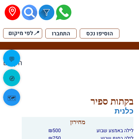
📍
לפי מיקום
הוסיפו נכס
התחברו
💬
הקודם
🧭
🗺️
בקתות ספיר
כלנית
מחירון
לילה באמצע שבוע
500
₪
לילה בסוף שבוע
750
₪