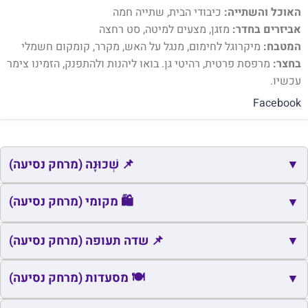
האוכל והשתייה:
כיבודי הבית, שתייה חמה
אביזרים בחדר:
מזגן, מצעים למיטה, סט רחצה
המטבח:
מיקרוגל לחימום, מנגל על האש, מקרר, קומקום חשמלי
בחצר:
מרפסת פרטית, רהיטי גן. בואו ליהנות ולהתפנק, הזמינו צימר
עכשיו.
Facebook
▼
📌 שְׁכוּנָה (מרחק נסיעה)
📌
שם
כתובת
מרחק
🛍️ מקומי (מרחק נסיעה)
זמן
▼
📌
ראס אל חבייה ושכונת בנה ביתך
עין כמונים
3.3
6
🛍️
▼
שם
כתובת
מרחק
זמן
📌 שדה תעופה (מרחק נסיעה)
📌
ראס אל חארי דרומי
מע'אר
3.8
7
🛍️
כלנית
כלנית
0.3
2
📌
שם
כתובת
מרחק
זמן
🍽️ מסעדות (מרחק נסיעה)
▼
🛍️
מע'אר
מע'אר
5.9
12