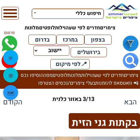
חיפוש כללי
צימרים
חדרים לפי שעה
וילות
לופטים
מלונות
פרסום
בצפון
במרכז
בדרום
בירושלים
💬
📍
לפי מיקום
צימרים
חדרים לפי שעה
וילות
מלונות
לופטים
מפה
הוסיפו נכס
🧭
📲 וואטסאפ להזמנות
בעלי צימרים/נכסים הצטרפו
🗺️
3/13 באזור כלנית
הבא
הקודם
בקתות גני הזית