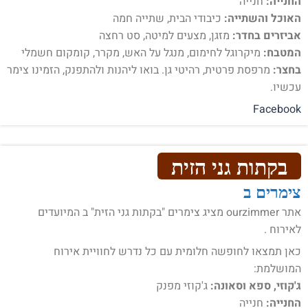
החנייה:
חנייה
האוכל והשתייה:
כיבודי הבית, שתייה חמה
אביזרים בחדר:
מזגן, מצעים למיטה, סט רחצה
המטבח:
מיקרוגל לחימום, מנגל על האש, מקרר, קומקום חשמלי
בחצר:
מרפסת פרטית, רהיטי גן. בואו ליהנות ולהתפנק, הזמינו צימר
עכשיו.
Facebook
בקתות גני הזית
צימרים ב
אתר ourzimmer מציג צימרים "בקתות גני הזית" ב המיועדים
לאירוח .
כאן תמצאו לחופשה חלומית עם כל נדרש לחוויית אירוח
המושלמת:
ג'קוזי, ספא וסאונה:
ג'קוזי מפנק
החנייה:
חנייה