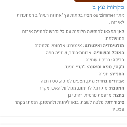
בקתות עץ ב
אתר ourzimmer מציג בקתות עץ "אחוזת רעיה" ב המיועדות
לאירוח .
כאן תמצאו לחופשה חלומית עם כל נדרש לחוויית אירוח
המושלמת:
מולטימדיה ואינטרנט:
אינטרנט אלחוטי, טלוויזיה
האוכל והשתייה:
ארוחת-בוקר, שתייה חמה
בריכה:
בריכת שחייה
ג'קוזי, ספא וסאונה:
ג'קוזי מפנק
החנייה:
חנייה
אביזרים בחדר:
מזגן, מצעים למיטה, סט רחצה
המטבח:
מיקרוגל לחימום, מנגל על האש, מקרר
בחצר:
מרפסת פרטית, רהיטי גן
ציבור דתי:
פלטה לשבת. בואו ליהנות ולהתפנק, הזמינו בקתה
עכשיו.