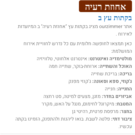
אחוזת רעיה
בקתות עץ ב
אתר ourzimmer מציג בקתות עץ "אחוזת רעיה" ב המיועדות
לאירוח .
כאן תמצאו לחופשה חלומית עם כל נדרש לחוויית אירוח
המושלמת:
מולטימדיה ואינטרנט:
אינטרנט אלחוטי, טלוויזיה
האוכל והשתייה:
ארוחת-בוקר, שתייה חמה
בריכה:
בריכת שחייה
ג'קוזי, ספא וסאונה:
ג'קוזי מפנק
החנייה:
חנייה
אביזרים בחדר:
מזגן, מצעים למיטה, סט רחצה
המטבח:
מיקרוגל לחימום, מנגל על האש, מקרר
בחצר:
מרפסת פרטית, רהיטי גן
ציבור דתי:
פלטה לשבת. בואו ליהנות ולהתפנק, הזמינו בקתה
עכשיו.