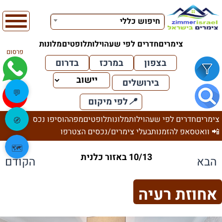
חיפוש כללי
צימרים
חדרים לפי שעה
וילות
לופטים
מלונות
פרסום
בצפון
במרכז
בדרום
בירושלים
💬
📍
לפי מיקום
צימרים
חדרים לפי שעה
וילות
מלונות
לופטים
מפה
הוסיפו נכס
🧭
📲 וואטסאפ להזמנות
בעלי צימרים/נכסים הצטרפו
🗺️
10/13 באזור כלנית
הבא
הקודם
אחוזת רעיה