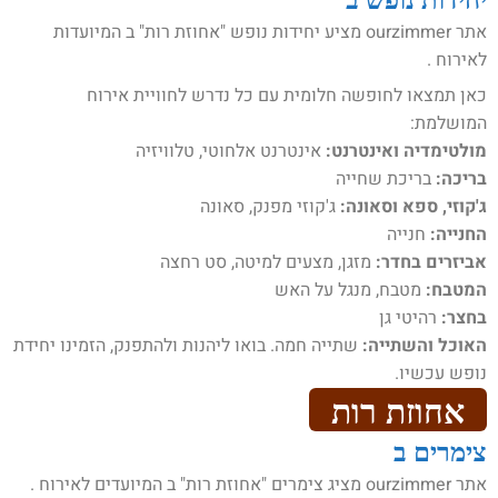
אתר ourzimmer מציע יחידות נופש "אחוזת רות" ב המיועדות
לאירוח .
כאן תמצאו לחופשה חלומית עם כל נדרש לחוויית אירוח
המושלמת:
מולטימדיה ואינטרנט:
אינטרנט אלחוטי, טלוויזיה
בריכה:
בריכת שחייה
ג'קוזי, ספא וסאונה:
ג'קוזי מפנק, סאונה
החנייה:
חנייה
אביזרים בחדר:
מזגן, מצעים למיטה, סט רחצה
המטבח:
מטבח, מנגל על האש
בחצר:
רהיטי גן
האוכל והשתייה:
שתייה חמה. בואו ליהנות ולהתפנק, הזמינו יחידת
נופש עכשיו.
אחוזת רות
צימרים ב
אתר ourzimmer מציג צימרים "אחוזת רות" ב המיועדים לאירוח .