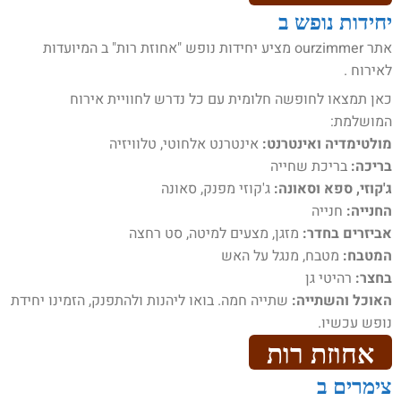
יחידות נופש ב
אתר ourzimmer מציע יחידות נופש "אחוזת רות" ב המיועדות
לאירוח .
כאן תמצאו לחופשה חלומית עם כל נדרש לחוויית אירוח
המושלמת:
מולטימדיה ואינטרנט:
אינטרנט אלחוטי, טלוויזיה
בריכה:
בריכת שחייה
ג'קוזי, ספא וסאונה:
ג'קוזי מפנק, סאונה
החנייה:
חנייה
אביזרים בחדר:
מזגן, מצעים למיטה, סט רחצה
המטבח:
מטבח, מנגל על האש
בחצר:
רהיטי גן
האוכל והשתייה:
שתייה חמה. בואו ליהנות ולהתפנק, הזמינו יחידת
נופש עכשיו.
אחוזת רות
צימרים ב