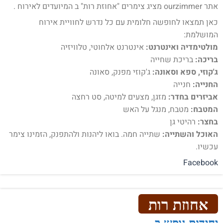
אתר ourzimmer מציג צימרים "אחוזת רות" ב המיועדים לאירוח .
כאן תמצאו לחופשה חלומית עם כל נדרש לחוויית אירוח
המושלמת:
מולטימדיה ואינטרנט:
אינטרנט אלחוטי, טלוויזיה
בריכה:
בריכת שחייה
ג'קוזי, ספא וסאונה:
ג'קוזי מפנק, סאונה
החנייה:
חנייה
אביזרים בחדר:
מזגן, מצעים למיטה, סט רחצה
המטבח:
מטבח, מנגל על האש
בחצר:
רהיטי גן
האוכל והשתייה:
שתייה חמה. בואו ליהנות ולהתפנק, הזמינו צימר
עכשיו.
Facebook
אחוזת רות
יחידות נופש ב