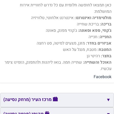
כאן תמצאו לחופשה חלומית עם כל נדרש לחוויית אירוח
המושלמת:
מולטימדיה ואינטרנט:
אינטרנט אלחוטי, טלוויזיה
בריכה:
בריכת שחייה
ג'קוזי, ספא וסאונה:
ג'קוזי מפנק, סאונה
החנייה:
חנייה
אביזרים בחדר:
מזגן, מצעים למיטה, סט רחצה
המטבח:
מטבח, מנגל על האש
בחצר:
רהיטי גן
האוכל והשתייה:
שתייה חמה. בואו ליהנות ולהתפנק, הזמינו צימר
עכשיו.
Facebook
🏙️ מרכז העיר (מרחק נסיעה)
▼
🏙️
שם
כתובת
מרחק
זמן