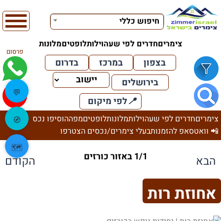
חיפוש כללי
צימרים
חדרים לפי שעה
וילות
לופטים
מלונות
פרסום
בצפון
במרכז
בדרום
בירושלים
💬
📍
לפי מיקום
צימרים
חדרים לפי שעה
וילות
מלונות
לופטים
מפה
הוסיפו נכס
🧭
📲 וואטסאפ להזמנות
בעלי צימרים/נכסים הצטרפו
🗺️
1/1 באזור כורזים
הבא
הקודם
אחוזת רות