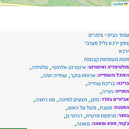
Leaflet
עמוד הבית
צימרים
צפון
ירכא
גליל מערבי
ירכא
זוגות
משפחות
קבוצות
מולטימדיה ואינטרנט:
אינטרנט אלחוטי
טלוויזיה
האוכל והשתייה:
ארוחת-בוקר
שתייה חמה
בריכה:
בריכת שחייה
החנייה:
חנייה
אביזרים בחדר:
מזגן
מצעים למיטה
סט רחצה
המטבח:
מטבח
מנגל על האש
בחצר:
מרפסת פרטית
רהיטי גן
ג'קוזי, ספא וסאונה:
סאונה