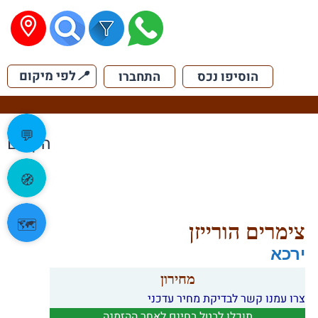
📍
לפי מיקום
הוסיפו נכס
התחברו
💬
הקודם
🧭
🗺️
צימרים הורייזן
ירכא
מחירון
צרו עמנו קשר לבדיקת מחיר עדכני
תוכלו לבטל בחינם לאחר ההזמנה