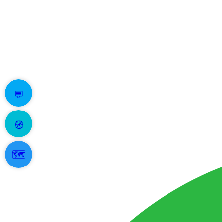
💬
🧭
🗺️