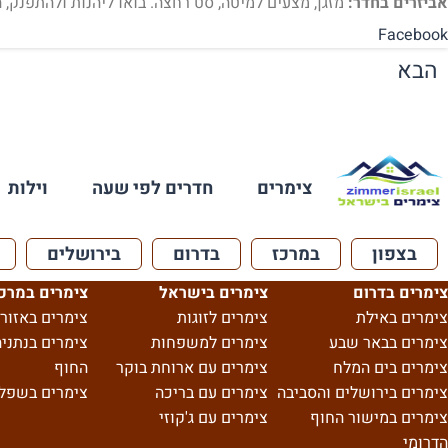
אביזרים בחדר:
מזגן, מצעים למיטה, סט רחצה. בואו ליהנות ולהתפנק, ה
Facebook
הבא
צימרים
חדרים לפי שעה
וילות
בצפון
במרכז
בדרום
בירושלים
צימרים בדרום
צימרים בישראל
צימרים במרכ
צימרים באילת
צימרים לזוגות
צימרים באזור 
צימרים בבאר שבע
צימרים למשפחות
צימרים בנתניה
צימרים בים המלח
צימרים עם ארוחת בוקר
החוף
צימרים בירושלים והסביבה
צימרים עם בריכה
צימרים בשפל
צימרים במישור החוף
צימרים עם ג'קוזי
הדרומי