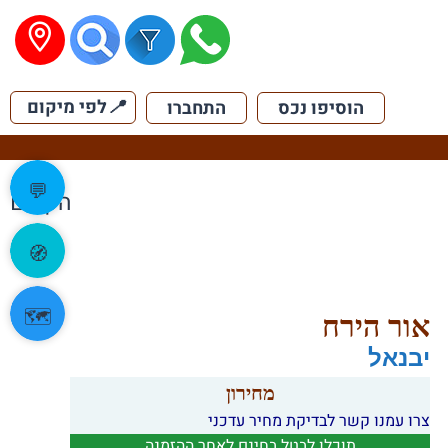
📍
לפי מיקום
הוסיפו נכס
התחברו
💬
הקודם
🧭
🗺️
אור הירח
יבנאל
מחירון
צרו עמנו קשר לבדיקת מחיר עדכני
תוכלו לבטל בחינם לאחר ההזמנה