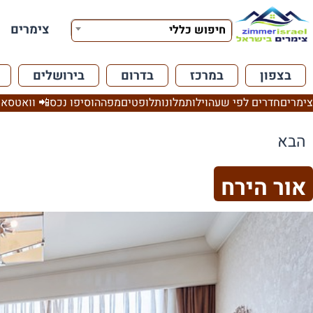
צימרים
חיפוש כללי
בצפון
במרכז
בדרום
בירושלים
צימרים
חדרים לפי שעה
וילות
מלונות
לופטים
מפה
הוסיפו נכס
📲 וואטסאפ
הבא
אור הירח