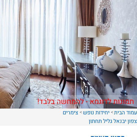
תמונות לדוגמא - להמחשה בלבד!
עמוד הבית
יחידות נופש
צימרים
צפון
יבנאל
גליל תחתון