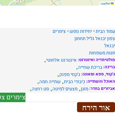
Leaflet
עמוד הבית
יחידות נופש
צימרים
צפון
יבנאל
גליל תחתון
יבנאל
זוגות
משפחות
מולטימדיה ואינטרנט:
אינטרנט אלחוטי
בריכה:
בריכת שחייה
ג'קוזי, ספא וסאונה:
ג'קוזי מפנק
האוכל והשתייה:
כיבודי הבית
שתייה חמה
אביזרים בחדר:
מזגן
מצעים למיטה
סט רחצה
צימרים צפ
אור הירח