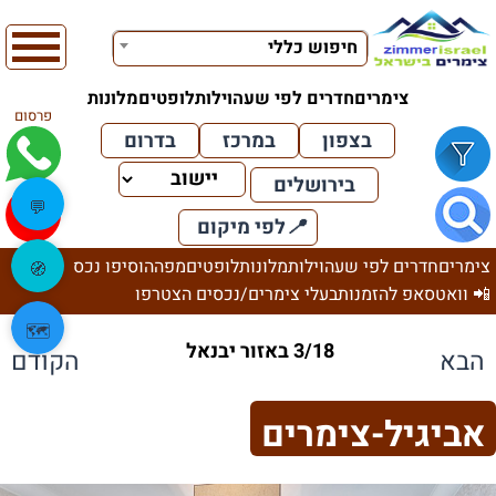
חיפוש כללי
צימרים
חדרים לפי שעה
וילות
לופטים
מלונות
פרסום
בצפון
במרכז
בדרום
בירושלים
💬
📍
לפי מיקום
צימרים
חדרים לפי שעה
וילות
מלונות
לופטים
מפה
הוסיפו נכס
🧭
📲 וואטסאפ להזמנות
בעלי צימרים/נכסים הצטרפו
🗺️
3/18 באזור יבנאל
הבא
הקודם
אביגיל-צימרים