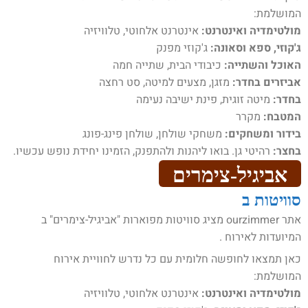
המושלמת:
מולטימדיה ואינטרנט:
אינטרנט אלחוטי, טלוויזיה
ג'קוזי, ספא וסאונה:
ג'קוזי מפנק
האוכל והשתייה:
כיבודי הבית, שתייה חמה
אביזרים בחדר:
מזגן, מצעים למיטה, סט רחצה
בחדר:
מיטה זוגית, פינת ישיבה נעימה
המטבח:
מקרר
בידור ומשחקים:
משחקי שולחן, שולחן פינג-פונג
בחצר:
רהיטי גן. בואו ליהנות ולהתפנק, הזמינו יחידת נופש עכשיו.
אביגיל-צימרים
סוויטות ב
אתר ourzimmer מציג סוויטות מפוארות "אביגיל-צימרים" ב
המיועדות לאירוח .
כאן תמצאו לחופשה חלומית עם כל נדרש לחוויית אירוח
המושלמת:
מולטימדיה ואינטרנט:
אינטרנט אלחוטי, טלוויזיה