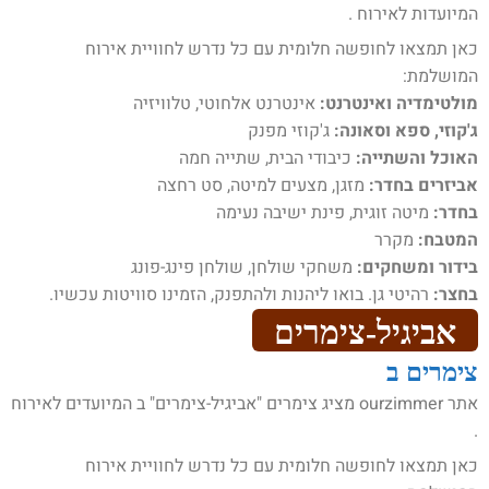
המיועדות לאירוח .
כאן תמצאו לחופשה חלומית עם כל נדרש לחוויית אירוח
המושלמת:
מולטימדיה ואינטרנט:
אינטרנט אלחוטי, טלוויזיה
ג'קוזי, ספא וסאונה:
ג'קוזי מפנק
האוכל והשתייה:
כיבודי הבית, שתייה חמה
אביזרים בחדר:
מזגן, מצעים למיטה, סט רחצה
בחדר:
מיטה זוגית, פינת ישיבה נעימה
המטבח:
מקרר
בידור ומשחקים:
משחקי שולחן, שולחן פינג-פונג
בחצר:
רהיטי גן. בואו ליהנות ולהתפנק, הזמינו סוויטות עכשיו.
אביגיל-צימרים
צימרים ב
אתר ourzimmer מציג צימרים "אביגיל-צימרים" ב המיועדים לאירוח
.
כאן תמצאו לחופשה חלומית עם כל נדרש לחוויית אירוח