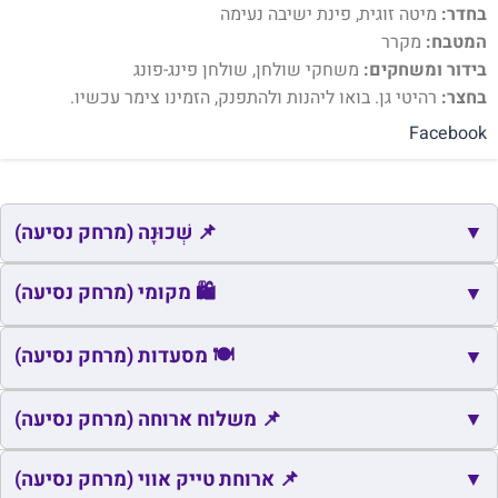
בחדר:
מיטה זוגית, פינת ישיבה נעימה
המטבח:
מקרר
בידור ומשחקים:
משחקי שולחן, שולחן פינג-פונג
בחצר:
רהיטי גן. בואו ליהנות ולהתפנק, הזמינו צימר עכשיו.
Facebook
▼
📌 שְׁכוּנָה (מרחק נסיעה)
📌
שם
כתובת
מרחק
זמן
🛍️ מקומי (מרחק נסיעה)
▼
📌
בית גן
יבנאל
0.6
2
🛍️
שם
כתובת
מרחק
זמן
🍽️ מסעדות (מרחק נסיעה)
▼
📌
צמרת יבנאל
יבנאל
0.9
3
🛍️
יבנאל
יבנאל
1.0
3
🍽️
▼
שם
כתובת
מרחק
📌 משלוח ארוחה (מרחק נסיעה)
זמן
🛍️
שרונה
שרונה
6.1
10
🍽️
שף בחצר
דרך ההר, יבנאל
0.4
2
📌
▼
שם
כתובת
מרחק
זמן
📌 ארוחת טייק אווי (מרחק נסיעה)