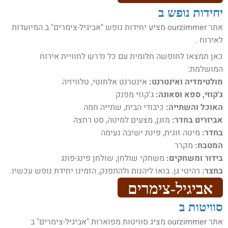
יחידות נופש ב
אתר ourzimmer מציע יחידות נופש "אביגיל-צימרים" ב המיועדות
לאירוח .
כאן תמצאו לחופשה חלומית עם כל נדרש לחוויית אירוח
המושלמת:
מולטימדיה ואינטרנט:
אינטרנט אלחוטי, טלוויזיה
ג'קוזי, ספא וסאונה:
ג'קוזי מפנק
האוכל והשתייה:
כיבודי הבית, שתייה חמה
אביזרים בחדר:
מזגן, מצעים למיטה, סט רחצה
בחדר:
מיטה זוגית, פינת ישיבה נעימה
המטבח:
מקרר
בידור ומשחקים:
משחקי שולחן, שולחן פינג-פונג
בחצר:
רהיטי גן. בואו ליהנות ולהתפנק, הזמינו יחידת נופש עכשיו.
אביגיל-צימרים
סוויטות ב
אתר ourzimmer מציג סוויטות מפוארות "אביגיל-צימרים" ב