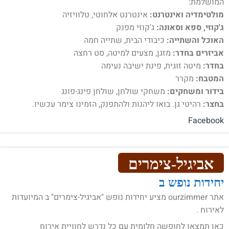
המושלמת:
מולטימדיה ואינטרנט:
אינטרנט אלחוטי, טלוויזיה
ג'קוזי, ספא וסאונה:
ג'קוזי מפנק
האוכל והשתייה:
כיבודי הבית, שתייה חמה
אביזרים בחדר:
מזגן, מצעים למיטה, סט רחצה
בחדר:
מיטה זוגית, פינת ישיבה נעימה
המטבח:
מקרר
בידור ומשחקים:
משחקי שולחן, שולחן פינג-פונג
בחצר:
רהיטי גן. בואו ליהנות ולהתפנק, הזמינו צימר עכשיו.
Facebook
אביגיל-צימרים
יחידות נופש ב
אתר ourzimmer מציע יחידות נופש "אביגיל-צימרים" ב המיועדות
לאירוח .
כאן תמצאו לחופשה חלומית עם כל נדרש לחוויית אירוח