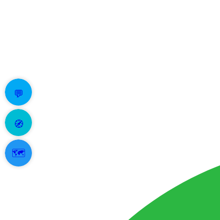
💬
🧭
🗺️