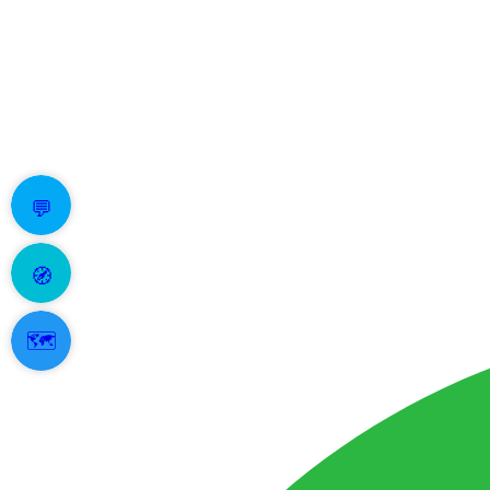
💬
🧭
🗺️