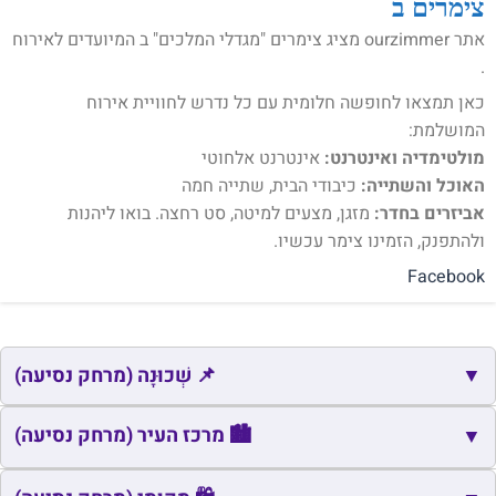
צימרים ב
אתר ourzimmer מציג צימרים "מגדלי המלכים" ב המיועדים לאירוח
.
כאן תמצאו לחופשה חלומית עם כל נדרש לחוויית אירוח
המושלמת:
מולטימדיה ואינטרנט:
אינטרנט אלחוטי
האוכל והשתייה:
כיבודי הבית, שתייה חמה
אביזרים בחדר:
מזגן, מצעים למיטה, סט רחצה. בואו ליהנות
ולהתפנק, הזמינו צימר עכשיו.
Facebook
▼
📌 שְׁכוּנָה (מרחק נסיעה)
📌
שם
כתובת
מרחק
זמן
🏙️ מרכז העיר (מרחק נסיעה)
▼
📌
הרמב"ם
טבריה
1.2
4
🏙️
שם
כתובת
מרחק
זמן