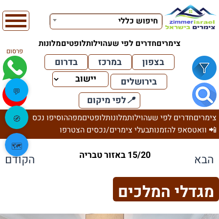
חיפוש כללי
צימרים
חדרים לפי שעה
וילות
לופטים
מלונות
פרסום
בצפון
במרכז
בדרום
בירושלים
💬
📍
לפי מיקום
צימרים
חדרים לפי שעה
וילות
מלונות
לופטים
מפה
הוסיפו נכס
🧭
📲 וואטסאפ להזמנות
בעלי צימרים/נכסים הצטרפו
🗺️
15/20 באזור טבריה
הבא
הקודם
מגדלי המלכים