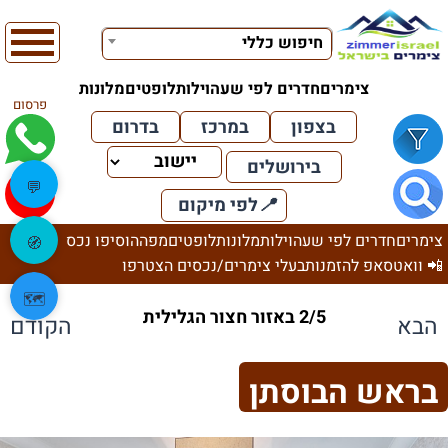
חיפוש כללי
צימרים
חדרים לפי שעה
וילות
לופטים
מלונות
פרסום
בצפון
במרכז
בדרום
בירושלים
💬
📍
לפי מיקום
צימרים
חדרים לפי שעה
וילות
מלונות
לופטים
מפה
הוסיפו נכס
🧭
📲 וואטסאפ להזמנות
בעלי צימרים/נכסים הצטרפו
🗺️
2/5 באזור חצור הגלילית
הבא
הקודם
בראש הבוסתן