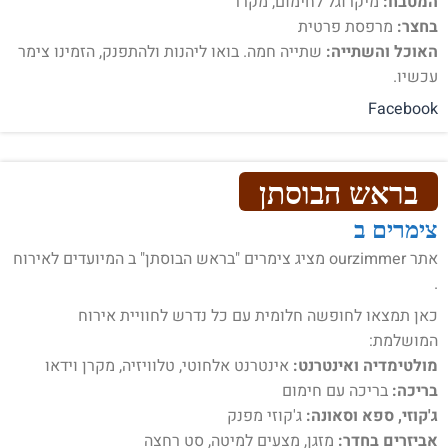
המטבח:
מיקרוגל לחימום, מקרר
בחצר:
מרפסת פרטית
האוכל והשתייה:
שתייה חמה. בואו ליהנות ולהתפנק, הזמינו צימר
עכשיו.
Facebook
בראש הבוסתן
צימרים ב
אתר ourzimmer מציג צימרים "בראש הבוסתן" ב המיועדים לאירוח
.
כאן תמצאו לחופשה חלומית עם כל נדרש לחוויית אירוח
המושלמת:
מולטימדיה ואינטרנט:
אינטרנט אלחוטי, טלוויזיה, מקרן וידאו
בריכה:
בריכה עם חימום
ג'קוזי, ספא וסאונה:
ג'קוזי מפנק
אביזרים בחדר:
מזגן, מצעים למיטה, סט רחצה