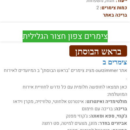
ייעוד:
זוגות, משפחות
כמות צימרים:
2
בריכה באתר
צימרים צפון חצור הגלילית
בראש הבוסתן
צימרים ב
אתר ourzimmer מציג צימרים "בראש הבוסתן" ב המיועדים לאירוח
.
כאן תמצאו לחופשה חלומית עם כל נדרש לחוויית אירוח
המושלמת:
מולטימדיה ואינטרנט:
אינטרנט אלחוטי, טלוויזיה, מקרן וידאו
בריכה:
בריכה עם חימום
ג'קוזי, ספא וסאונה:
ג'קוזי מפנק
אביזרים בחדר:
מזגן, מצעים למיטה, סט רחצה