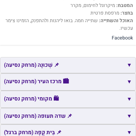
המטבח:
מיקרוגל לחימום, מקרר
בחצר:
מרפסת פרטית
האוכל והשתייה:
שתייה חמה. בואו ליהנות ולהתפנק, הזמינו צימר
עכשיו.
Facebook
▼
📌 שְׁכוּנָה (מרחק נסיעה)
📌
שם
כתובת
מרחק
זמן
🏙️ מרכז העיר (מרחק נסיעה)
▼
📌
בנה ביתך
חצור הגלילית
0.9
3
🏙️
שם
כתובת
מרחק
זמן
🛍️ מקומי (מרחק נסיעה)
▼
📌
הכרמים
חצור הגלילית
1.6
4
🏙️
כיכר משכן
חצור הגלילית
1.8
4
🛍️
▼
שם
כתובת
מרחק
זמן
📌 שדה תעופה (מרחק נסיעה)
🛍️
חצור הגלילית
חצור הגלילית
2.3
6
📌
▼
שם
כתובת
מרחק
זמן
📌 בֵּית קָפֶה (מרחק ברגל)