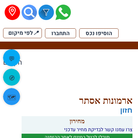
📍
לפי מיקום
הוסיפו נכס
התחברו
💬
הקודם
🧭
🗺️
ארמונות אסתר
חזון
מחירון
צרו עמנו קשר לבדיקת מחיר עדכני
תוכלו לבטל בחינם לאחר ההזמנה