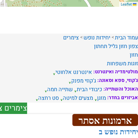
Leaflet
עמוד הבית
יחידות נופש
צימרים
צפון
חזון
גליל תחתון
חזון
זוגות
משפחות
מולטימדיה ואינטרנט:
אינטרנט אלחוטי
ג'קוזי, ספא וסאונה:
ג'קוזי מפנק
האוכל והשתייה:
כיבודי הבית
שתייה חמה
אביזרים בחדר:
מזגן
מצעים למיטה
סט רחצה
צימרים צפ
ארמונות אסתר
יחידות נופש ב