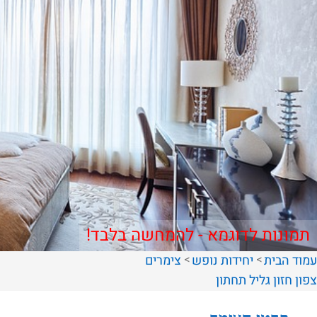
תמונות לדוגמא - להמחשה בלבד!
עמוד הבית
יחידות נופש
צימרים
צפון
חזון
גליל תחתון