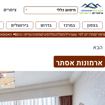
צימרים
חיפוש כללי
בצפון
במרכז
בדרום
בירושלים
צימרים
חדרים לפי שעה
וילות
מלונות
לופטים
מפה
הוסיפו נכס
📲 וואטסאפ
הבא
ארמונות אסתר