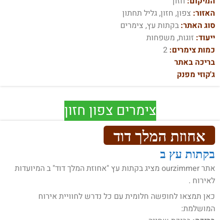
המיקום:
חזון
האזור:
צפון, חזון, גליל תחתון
סוג האתר:
בקתות עץ, צימרים
ייעוד:
זוגות, משפחות
כמות צימרים:
2
בריכה באתר
ג'קוזי מפנק
צימרים צפון חזון
אחוזת המלך דוד
בקתות עץ ב
אתר ourzimmer מציג בקתות עץ "אחוזת המלך דוד" ב המיועדות
לאירוח .
כאן תמצאו לחופשה חלומית עם כל נדרש לחוויית אירוח
המושלמת: