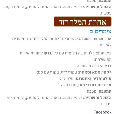
המטבח:
מטבח
האוכל והשתייה:
שתייה חמה. בואו ליהנות ולהתפנק, הזמינו בקתה
עכשיו.
אחוזת המלך דוד
צימרים ב
אתר ourzimmer מציג צימרים "אחוזת המלך דוד" ב המיועדים
לאירוח .
כאן תמצאו לחופשה חלומית עם כל נדרש לחוויית אירוח
המושלמת:
בריכה:
בריכת שחייה
ג'קוזי, ספא וסאונה:
ג'קוזי לזוג, ג'קוזי עם ספא
מולטימדיה ואינטרנט:
טלוויזיה
אביזרים בחדר:
מזגן, סט רחצה
המטבח:
מטבח
האוכל והשתייה:
שתייה חמה. בואו ליהנות ולהתפנק, הזמינו צימר
עכשיו.
Facebook