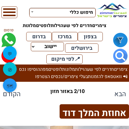
חיפוש כללי
צימרים
חדרים לפי שעה
וילות
לופטים
מלונות
פרסום
בצפון
במרכז
בדרום
בירושלים
💬
📍
לפי מיקום
צימרים
חדרים לפי שעה
וילות
מלונות
לופטים
מפה
הוסיפו נכס
🧭
📲 וואטסאפ להזמנות
בעלי צימרים/נכסים הצטרפו
🗺️
2/10 באזור חזון
הבא
הקודם
אחוזת המלך דוד