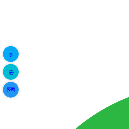
💬
🧭
🗺️