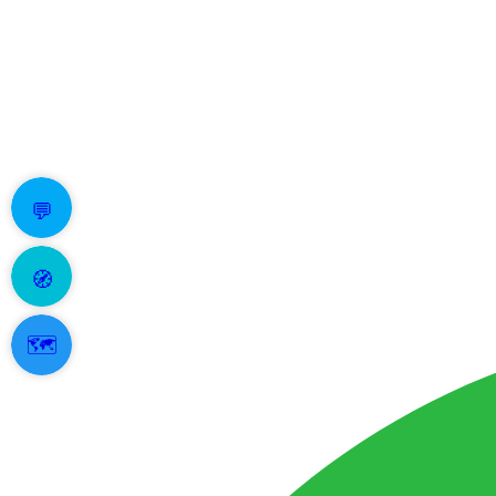
💬
🧭
🗺️