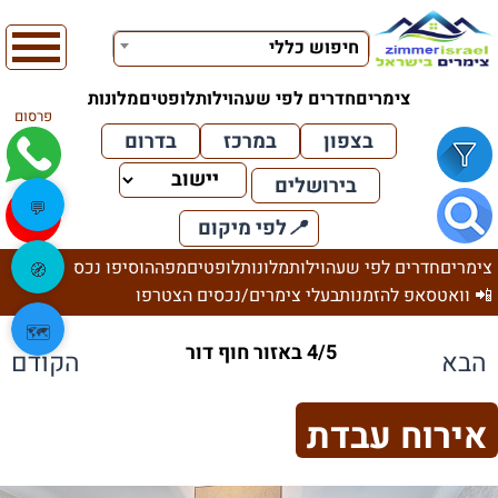
חיפוש כללי
צימרים
חדרים לפי שעה
וילות
לופטים
מלונות
פרסום
בצפון
במרכז
בדרום
בירושלים
💬
📍
לפי מיקום
צימרים
חדרים לפי שעה
וילות
מלונות
לופטים
מפה
הוסיפו נכס
🧭
📲 וואטסאפ להזמנות
בעלי צימרים/נכסים הצטרפו
🗺️
4/5 באזור חוף דור
הבא
הקודם
אירוח עבדת