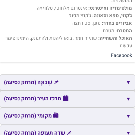
המושלמת:
מולטימדיה ואינטרנט:
אינטרנט אלחוטי, טלוויזיה
ג'קוזי, ספא וסאונה:
ג'קוזי מפנק
אביזרים בחדר:
מזגן, סט רחצה
המטבח:
מטבח
האוכל והשתייה:
שתייה חמה. בואו ליהנות ולהתפנק, הזמינו צימר
עכשיו.
Facebook
▼
📌 שְׁכוּנָה (מרחק נסיעה)
📌
שם
כתובת
מרחק
זמן
🏙️ מרכז העיר (מרחק נסיעה)
▼
📌
שכונה צפונית
פוריידיס
3.6
6
🏙️
שם
כתובת
מרחק
זמן
🛍️ מקומי (מרחק נסיעה)
▼
📌
מרכז הכפר
פוריידיס
4.1
6
🏙️
כיכר רוטרי
זכרון יעקב
8.7
12
🛍️
▼
שם
כתובת
מרחק
זמן
📌 שדה תעופה (מרחק נסיעה)