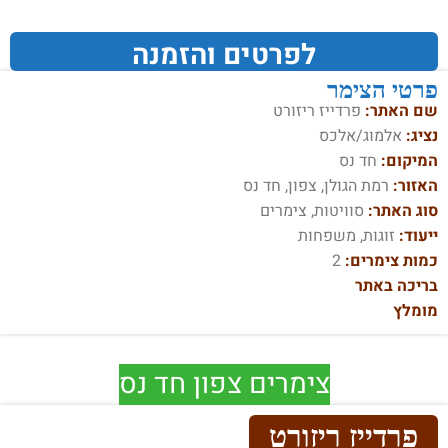
לפרטים והזמנה
פרטי הצימר
שם האתר:
פרדייז ריזורט
נציג:
אלמוג/אלכס
המיקום:
חד נס
האזור:
רמת הגולן, צפון, חד נס
סוג האתר:
סוויטות, צימרים
ייעוד:
זוגות, משפחות
כמות צימרים:
2
בריכה באתר
מומלץ
צימרים צפון חד נס
פרדייז ריזורט