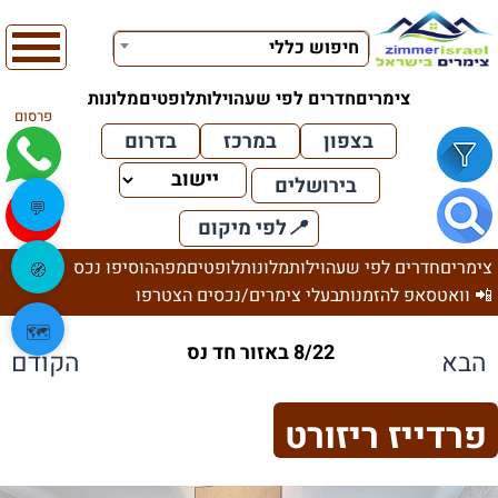
חיפוש כללי
צימרים
חדרים לפי שעה
וילות
לופטים
מלונות
פרסום
בצפון
במרכז
בדרום
בירושלים
💬
📍
לפי מיקום
צימרים
חדרים לפי שעה
וילות
מלונות
לופטים
מפה
הוסיפו נכס
🧭
📲 וואטסאפ להזמנות
בעלי צימרים/נכסים הצטרפו
🗺️
8/22 באזור חד נס
הבא
הקודם
פרדייז ריזורט