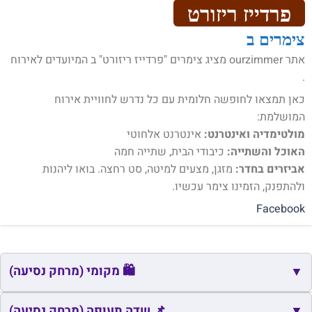
פרדייז ריזורט
צימרים ב
אתר ourzimmer מציג צימרים "פרדייז ריזורט" ב המיועדים לאירוח
.
כאן תמצאו לחופשה חלומית עם כל נדרש לחוויית אירוח
המושלמת:
מולטימדיה ואינטרנט:
אינטרנט אלחוטי
האוכל והשתייה:
כיבודי הבית, שתייה חמה
אביזרים בחדר:
מזגן, מצעים למיטה, סט רחצה. בואו ליהנות
ולהתפנק, הזמינו צימר עכשיו.
Facebook
🛍️ מקומי (מרחק נסיעה)
▼
🛍️
▼
שם
כתובת
מרחק
זמן
📌 שדה תעופה (מרחק נסיעה)