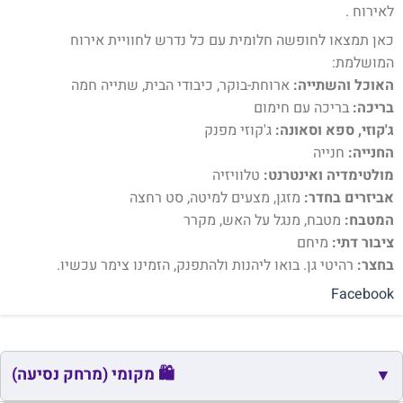
לאירוח .
כאן תמצאו לחופשה חלומית עם כל נדרש לחוויית אירוח
המושלמת:
האוכל והשתייה:
ארוחת-בוקר, כיבודי הבית, שתייה חמה
בריכה:
בריכה עם חימום
ג'קוזי, ספא וסאונה:
ג'קוזי מפנק
החנייה:
חנייה
מולטימדיה ואינטרנט:
טלוויזיה
אביזרים בחדר:
מזגן, מצעים למיטה, סט רחצה
המטבח:
מטבח, מנגל על האש, מקרר
ציבור דתי:
מיחם
בחצר:
רהיטי גן. בואו ליהנות ולהתפנק, הזמינו צימר עכשיו.
Facebook
🛍️ מקומי (מרחק נסיעה)
▼