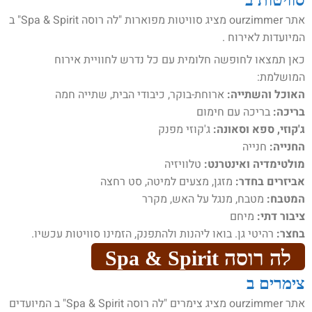
אתר ourzimmer מציג סוויטות מפוארות "לה רוסה Spa & Spirit" ב
המיועדות לאירוח .
כאן תמצאו לחופשה חלומית עם כל נדרש לחוויית אירוח
המושלמת:
האוכל והשתייה:
ארוחת-בוקר, כיבודי הבית, שתייה חמה
בריכה:
בריכה עם חימום
ג'קוזי, ספא וסאונה:
ג'קוזי מפנק
החנייה:
חנייה
מולטימדיה ואינטרנט:
טלוויזיה
אביזרים בחדר:
מזגן, מצעים למיטה, סט רחצה
המטבח:
מטבח, מנגל על האש, מקרר
ציבור דתי:
מיחם
בחצר:
רהיטי גן. בואו ליהנות ולהתפנק, הזמינו סוויטות עכשיו.
לה רוסה Spa & Spirit
צימרים ב
אתר ourzimmer מציג צימרים "לה רוסה Spa & Spirit" ב המיועדים