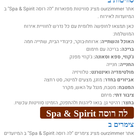
אתר ourzimmer מציג סוויטות מפוארות "לה רוסה Spa & Spirit" ב
המיועדות לאירוח .
כאן תמצאו לחופשה חלומית עם כל נדרש לחוויית אירוח
המושלמת:
האוכל והשתייה:
ארוחת-בוקר, כיבודי הבית, שתייה חמה
בריכה:
בריכה עם חימום
ג'קוזי, ספא וסאונה:
ג'קוזי מפנק
החנייה:
חנייה
מולטימדיה ואינטרנט:
טלוויזיה
אביזרים בחדר:
מזגן, מצעים למיטה, סט רחצה
המטבח:
מטבח, מנגל על האש, מקרר
ציבור דתי:
מיחם
בחצר:
רהיטי גן. בואו ליהנות ולהתפנק, הזמינו סוויטות עכשיו.
לה רוסה Spa & Spirit
צימרים ב
אתר ourzimmer מציג צימרים "לה רוסה Spa & Spirit" ב המיועדים