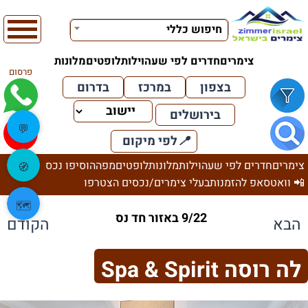
חיפוש כללי
צימרים
חדרים לפי שעה
וילות
לופטים
מלונות
פרסום
בצפון
במרכז
בדרום
בירושלים
💬
📍
לפי מיקום
צימרים
חדרים לפי שעה
וילות
מלונות
לופטים
מפה
הוסיפו נכס
🧭
📲 וואטסאפ להזמנות
בעלי צימרים/נכסים הצטרפו
🗺️
9/22 באזור חד נס
הבא
הקודם
לה רוסה Spa & Spirit