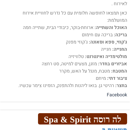
לאירוח .
כאן תמצאו לחופשה חלומית עם כל נדרש לחוויית אירוח
המושלמת:
האוכל והשתייה:
ארוחת-בוקר, כיבודי הבית, שתייה חמה
בריכה:
בריכה עם חימום
ג'קוזי, ספא וסאונה:
ג'קוזי מפנק
החנייה:
חנייה
מולטימדיה ואינטרנט:
טלוויזיה
אביזרים בחדר:
מזגן, מצעים למיטה, סט רחצה
המטבח:
מטבח, מנגל על האש, מקרר
ציבור דתי:
מיחם
בחצר:
רהיטי גן. בואו ליהנות ולהתפנק, הזמינו צימר עכשיו.
Facebook
לה רוסה Spa & Spirit
סוויטות ב