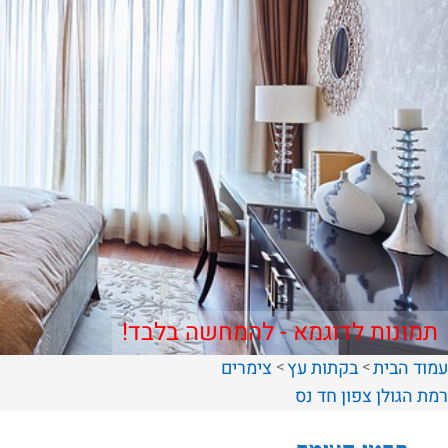
תמונות לדוגמא - להמחשה בלבד!
עמוד הבית
בקתות עץ
צימרים
רמת הגולן
צפון
חד נס