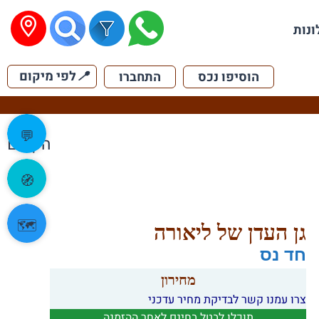
ונות
📍
לפי מיקום
הוסיפו נכס
התחברו
💬
הקודם
🧭
🗺️
גן העדן של ליאורה
חד נס
מחירון
צרו עמנו קשר לבדיקת מחיר עדכני
תוכלו לבטל בחינם לאחר ההזמנה