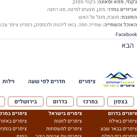
ג'קוזי, ספא וסאונה:
ג'קוזי מפנק
אביזרים בחדר:
מזגן, מצעים למיטה, סט רחצה
המטבח:
מטבח, מנגל על האש
האוכל והשתייה:
שתייה חמה. בואו ליהנות ולהתפנק, הזמינו צימר עכשי
Facebook
הבא
צימרים
חדרים לפי שעה
וילות
בצפון
במרכז
בדרום
בירושלים
צימרים בדרום
צימרים בישראל
צימרים במרכ
צימרים באילת
צימרים לזוגות
צימרים באזור 
צימרים בבאר שבע
צימרים למשפחות
צימרים בנתניה
צימרים בים המלח
צימרים עם ארוחת בוקר
החוף