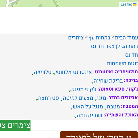
Leaflet
עמוד הבית
בקתות עץ
צימרים
רמת הגולן
צפון
חד נס
חד נס
זוגות
משפחות
מולטימדיה ואינטרנט:
אינטרנט אלחוטי
טלוויזיה
בריכה:
בריכת שחייה
ג'קוזי, ספא וסאונה:
ג'קוזי מפנק
אביזרים בחדר:
מזגן
מצעים למיטה
סט רחצה
המטבח:
מטבח
מנגל על האש
האוכל והשתייה:
שתייה חמה
צימרים צפ
גן העדן של ליאורה