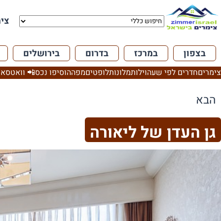
צימ
בצפון
במרכז
בדרום
בירושלים
צימרים
חדרים לפי שעה
וילות
מלונות
לופטים
מפה
הוסיפו נכס
📲 וואטסאפ
הבא
גן העדן של ליאורה