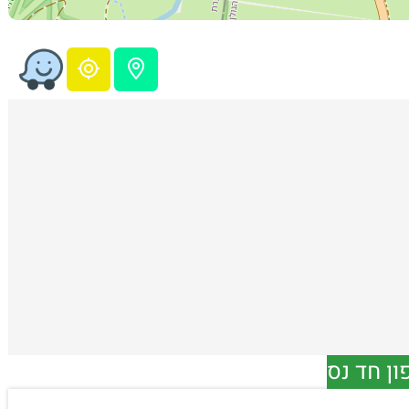
ון חד נס