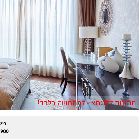
תמונות לדוגמא - להמחשה בלבד!
ליל
900 ₪