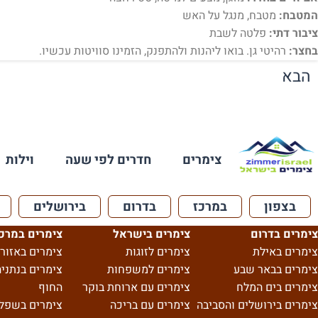
המטבח:
מטבח, מנגל על האש
ציבור דתי:
פלטה לשבת
בחצר:
רהיטי גן. בואו ליהנות ולהתפנק, הזמינו סוויטות עכשיו.
הבא
צימרים
חדרים לפי שעה
וילות
בצפון
במרכז
בדרום
בירושלים
צימרים בדרום
צימרים בישראל
צימרים במרכ
צימרים באילת
צימרים לזוגות
צימרים באזור 
צימרים בבאר שבע
צימרים למשפחות
צימרים בנתניה
צימרים בים המלח
צימרים עם ארוחת בוקר
החוף
צימרים בירושלים והסביבה
צימרים עם בריכה
צימרים בשפל