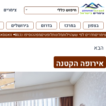
צימרים
חיפוש כללי
בצפון
במרכז
בדרום
בירושלים
צימרים
חדרים לפי שעה
וילות
מלונות
לופטים
מפה
הוסיפו נכס
📲 וואטסאפ
הבא
אירופה הקטנה