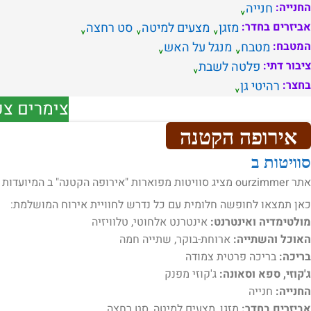
החנייה:
חנייה
אביזרים בחדר:
מזגן
מצעים למיטה
סט רחצה
המטבח:
מטבח
מנגל על האש
ציבור דתי:
פלטה לשבת
בחצר:
רהיטי גן
צימרים צפ
אירופה הקטנה
סוויטות ב
אתר ourzimmer מציג סוויטות מפוארות "אירופה הקטנה" ב המיועדות לאירוח .
כאן תמצאו לחופשה חלומית עם כל נדרש לחוויית אירוח המושלמת:
מולטימדיה ואינטרנט:
אינטרנט אלחוטי, טלוויזיה
האוכל והשתייה:
ארוחת-בוקר, שתייה חמה
בריכה:
בריכה פרטית צמודה
ג'קוזי, ספא וסאונה:
ג'קוזי מפנק
החנייה:
חנייה
אביזרים בחדר:
מזגן, מצעים למיטה, סט רחצה