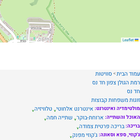
Leaflet
עמוד הבית
סוויטות
רמת הגולן
צפון
חד נס
חד נס
זוגות
משפחות
קבוצות
מולטימדיה ואינטרנט:
אינטרנט אלחוטי
טלוויזיה
האוכל והשתייה:
ארוחת-בוקר
שתייה חמה
בריכה:
בריכה פרטית צמודה
ג'קוזי, ספא וסאונה:
ג'קוזי מפנק