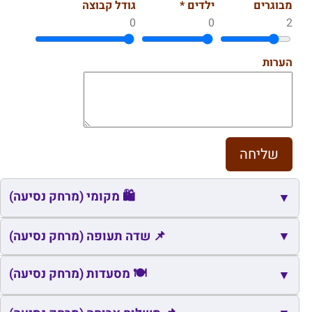
מבוגרים
ילדים *
גודל קבוצה
0
0
2
הערות
🛍️ מקומי (מרחק נסיעה)
▼
🛍️
▼
שם
כתובת
מרחק
זמן
📌 שדה תעופה (מרחק נסיעה)
🛍️
חד נס
חד נס
1.0
3
📌
שם
כתובת
מרחק
זמן
🍽️ מסעדות (מרחק נסיעה)
▼
🛍️
כרכום
כרכום
14.3
16
📌
נמל התעופה ראש פינה
ראש פינה
27.2
27
🍽️