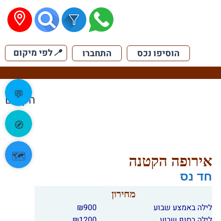
📍
לפי מיקום
הוסיפו נכס
התחברו
💬
הקודם
🧭
🗺️
אירופה הקטנה
חד נס
מחירון
לילה באמצע שבוע
900
₪
לילה בסוף שבוע
1200
₪