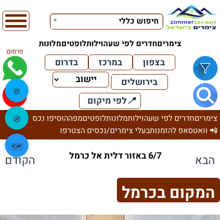
חיפוש כללי
צימרים
חדרים לפי שעה
וילות
לופטים
מלונות
פרסום
בצפון
במרכז
בדרום
בירושלים
💬
📍
לפי מיקום
צימרים
חדרים לפי שעה
וילות
מלונות
לופטים
מפה
הוסיפו נכס
🧭
📲 וואטסאפ להזמנות
בעלי צימרים/נכסים הצטרפו
🗺️
6/7 באזור דלית אל כרמל
הבא
הקודם
המקום בכרמל