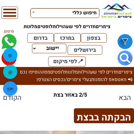
חיפוש כללי
צימרים
חדרים לפי שעה
וילות
לופטים
מלונות
פרסום
בצפון
במרכז
בדרום
בירושלים
💬
📍
לפי מיקום
צימרים
חדרים לפי שעה
וילות
מלונות
לופטים
מפה
הוסיפו נכס
🧭
📲 וואטסאפ להזמנות
בעלי צימרים/נכסים הצטרפו
🗺️
2/5 באזור בצת
הבא
הקודם
הבקתה בבצת