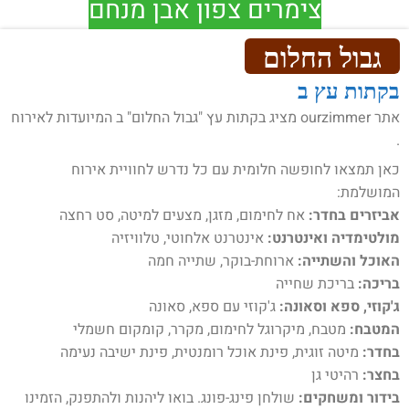
צימרים צפון אבן מנחם
גבול החלום
בקתות עץ ב
אתר ourzimmer מציג בקתות עץ "גבול החלום" ב המיועדות לאירוח
.
כאן תמצאו לחופשה חלומית עם כל נדרש לחוויית אירוח
המושלמת:
אביזרים בחדר:
אח לחימום, מזגן, מצעים למיטה, סט רחצה
מולטימדיה ואינטרנט:
אינטרנט אלחוטי, טלוויזיה
האוכל והשתייה:
ארוחת-בוקר, שתייה חמה
בריכה:
בריכת שחייה
ג'קוזי, ספא וסאונה:
ג'קוזי עם ספא, סאונה
המטבח:
מטבח, מיקרוגל לחימום, מקרר, קומקום חשמלי
בחדר:
מיטה זוגית, פינת אוכל רומנטית, פינת ישיבה נעימה
בחצר:
רהיטי גן
בידור ומשחקים:
שולחן פינג-פונג. בואו ליהנות ולהתפנק, הזמינו