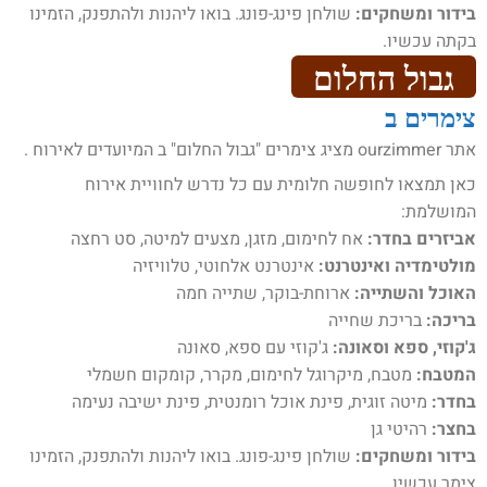
בידור ומשחקים:
שולחן פינג-פונג. בואו ליהנות ולהתפנק, הזמינו
בקתה עכשיו.
גבול החלום
צימרים ב
אתר ourzimmer מציג צימרים "גבול החלום" ב המיועדים לאירוח .
כאן תמצאו לחופשה חלומית עם כל נדרש לחוויית אירוח
המושלמת:
אביזרים בחדר:
אח לחימום, מזגן, מצעים למיטה, סט רחצה
מולטימדיה ואינטרנט:
אינטרנט אלחוטי, טלוויזיה
האוכל והשתייה:
ארוחת-בוקר, שתייה חמה
בריכה:
בריכת שחייה
ג'קוזי, ספא וסאונה:
ג'קוזי עם ספא, סאונה
המטבח:
מטבח, מיקרוגל לחימום, מקרר, קומקום חשמלי
בחדר:
מיטה זוגית, פינת אוכל רומנטית, פינת ישיבה נעימה
בחצר:
רהיטי גן
בידור ומשחקים:
שולחן פינג-פונג. בואו ליהנות ולהתפנק, הזמינו
צימר עכשיו.