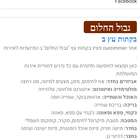
Facebook
גבול החלום
בקתות עץ ב
אתר ourzimmer מציג בקתות עץ "גבול החלום" ב המיועדות לאירוח
.
כאן תמצאו לחופשה חלומית עם כל נדרש לחוויית אירוח
המושלמת:
אביזרים בחדר:
אח לחימום, מזגן, מצעים למיטה, סט רחצה
מולטימדיה ואינטרנט:
אינטרנט אלחוטי, טלוויזיה
האוכל והשתייה:
ארוחת-בוקר, שתייה חמה
בריכה:
בריכת שחייה
ג'קוזי, ספא וסאונה:
ג'קוזי עם ספא, סאונה
המטבח:
מטבח, מיקרוגל לחימום, מקרר, קומקום חשמלי
בחדר:
מיטה זוגית, פינת אוכל רומנטית, פינת ישיבה נעימה
בחצר:
רהיטי גן