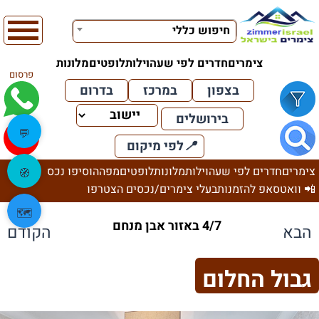
חיפוש כללי
צימרים
חדרים לפי שעה
וילות
לופטים
מלונות
פרסום
בצפון
במרכז
בדרום
בירושלים
💬
📍
לפי מיקום
צימרים
חדרים לפי שעה
וילות
מלונות
לופטים
מפה
הוסיפו נכס
🧭
📲 וואטסאפ להזמנות
בעלי צימרים/נכסים הצטרפו
🗺️
4/7 באזור אבן מנחם
הבא
הקודם
גבול החלום