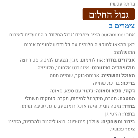
בקתה עכשיו.
גבול החלום
צימרים ב
אתר ourzimmer מציג צימרים "גבול החלום" ב המיועדים לאירוח .
כאן תמצאו לחופשה חלומית עם כל נדרש לחוויית אירוח
המושלמת:
אביזרים בחדר:
אח לחימום, מזגן, מצעים למיטה, סט רחצה
מולטימדיה ואינטרנט:
אינטרנט אלחוטי, טלוויזיה
האוכל והשתייה:
ארוחת-בוקר, שתייה חמה
בריכה:
בריכת שחייה
ג'קוזי, ספא וסאונה:
ג'קוזי עם ספא, סאונה
המטבח:
מטבח, מיקרוגל לחימום, מקרר, קומקום חשמלי
בחדר:
מיטה זוגית, פינת אוכל רומנטית, פינת ישיבה נעימה
בחצר:
רהיטי גן
בידור ומשחקים:
שולחן פינג-פונג. בואו ליהנות ולהתפנק, הזמינו
צימר עכשיו.