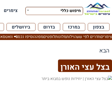
צימרים
חיפוש כללי
בצפון
במרכז
בדרום
בירושלים
צימרים
חדרים לפי שעה
וילות
מלונות
לופטים
מפה
הוסיפו נכס
📲 וואטסאפ
הבא
בצל עצי האורן