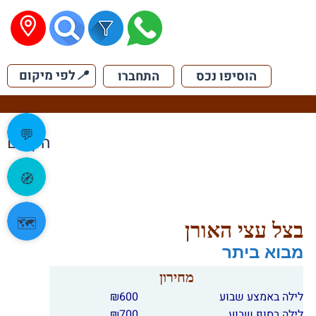
📍
לפי מיקום
הוסיפו נכס
התחברו
💬
הקודם
🧭
🗺️
בצל עצי האורן
מבוא ביתר
מחירון
לילה באמצע שבוע
600
₪
לילה בסוף שבוע
700
₪