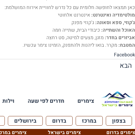
כאן תמצאו לחופשה חלומית עם כל נדרש לחוויית אירוח המושלמת:
מולטימדיה ואינטרנט:
אינטרנט אלחוטי
ג'קוזי, ספא וסאונה:
ג'קוזי מפנק
האוכל והשתייה:
כיבודי הבית, שתייה חמה
אביזרים בחדר:
מזגן, מצעים למיטה, סט רחצה
המטבח:
מקרר. בואו ליהנות ולהתפנק, הזמינו צימר עכשיו.
Facebook
הבא
צימרים
חדרים לפי שעה
וילות
בצפון
במרכז
בדרום
בירושלים
צימרים בדרום
צימרים בישראל
צימרים במרכ