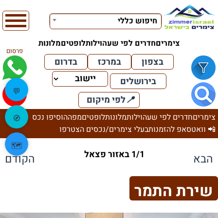
חיפוש כללי
צימרים
חדרים לפי שעה
וילות
לופטים
מלונות
פרסום
בצפון
במרכז
בדרום
בירושלים
💬
📍
לפי מיקום
צימרים
חדרים לפי שעה
וילות
מלונות
לופטים
מפה
הוסיפו נכס
🧭
📲 וואטסאפ להזמנות
בעלי צימרים/נכסים הצטרפו
🗺️
1/1 באזור פצאל
הבא
הקודם
שירת התמר